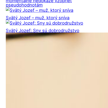
momentálne nedokáže vzoprieť
pseudohodnotám
Svätý Jozef – muž, ktorý sníva
Svätý Jozef: Sny sú dobrodružstvo