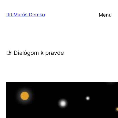
Prejsť
na
🙋‍♂️ Matúš Demko
Menu
obsah
🫱 Dialógom k pravde