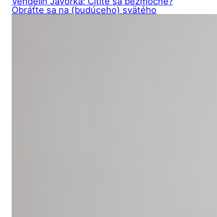
Vendelín Javorka: Cítite sa bezmocne?
Obráťte sa na (budúceho) svätého