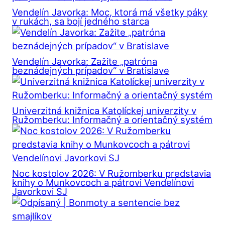
Vendelín Javorka: Moc, ktorá má všetky páky
v rukách, sa bojí jedného starca
Vendelín Javorka: Zažite „patróna
beznádejných prípadov“ v Bratislave
Univerzitná knižnica Katolíckej univerzity v
Ružomberku: Informačný a orientačný systém
Noc kostolov 2026: V Ružomberku predstavia
knihy o Munkovcoch a pátrovi Vendelínovi
Javorkovi SJ