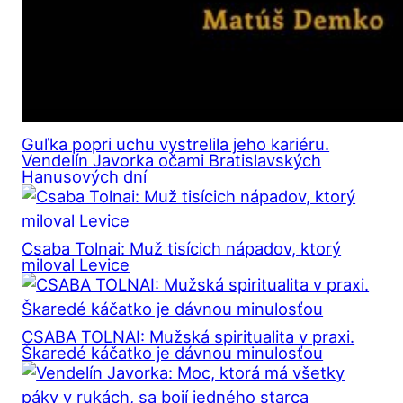
Guľka popri uchu vystrelila jeho kariéru.
Vendelín Javorka očami Bratislavských
Hanusových dní
Csaba Tolnai: Muž tisícich nápadov, ktorý
miloval Levice
CSABA TOLNAI: Mužská spiritualita v praxi.
Škaredé káčatko je dávnou minulosťou