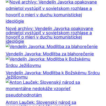
Nové archívy: Vendelín Javorka opakovane
odmietol vystúpiť v sovietskom rozhlase a
hovoriť o mieri v duchu komunistickej
ideológie
Vendelín Javorka: Modlitba za blahorečenie
Vendelín Javorka: Modlitba k Božskému Srdcu
Ježišovmu
Anton Lauček: Slovenský národ sa