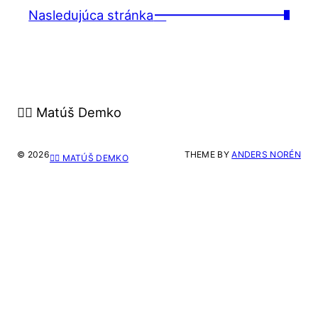
Nasledujúca stránka
→
🙋‍♂️ Matúš Demko
© 2026
THEME BY
ANDERS NORÉN
🙋‍♂️ MATÚŠ DEMKO