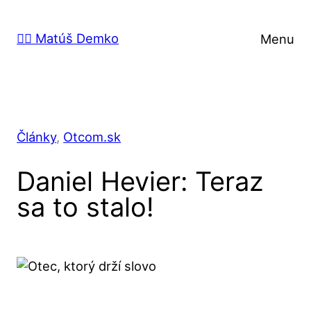
Prejsť
na
🙋‍♂️ Matúš Demko
Menu
obsah
Články
, 
Otcom.sk
Daniel Hevier: Teraz
sa to stalo!