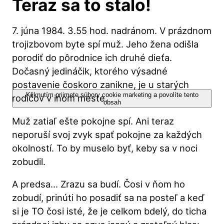
Teraz sa to stalo!
7. júna 1984. 3.55 hod. nadránom. V prázdnom
trojizbovom byte spí muž. Jeho žena odišla
porodiť do pôrodnice ich druhé dieťa.
Dočasný jedináčik, ktorého výsadné
postavenie čoskoro zanikne, je u starých
Kliknutím prijmete súbory cookie marketing a povolíte tento
rodičov v inom meste.
obsah
Muž zatiaľ ešte pokojne spí. Ani teraz
neporuší svoj zvyk spať pokojne za každých
okolností. To by muselo byť, keby sa v noci
zobudil.
A predsa… Zrazu sa budí. Čosi v ňom ho
zobudí, prinúti ho posadiť sa na posteľ a keď
si je TO čosi isté, že je celkom bdelý, do ticha