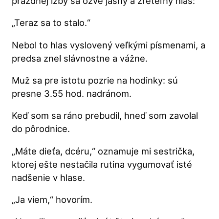
prázdnej izby sa ozve jasný a zreteľný hlas:
„Teraz sa to stalo.“
Nebol to hlas vyslovený veľkými písmenami, a
predsa znel slávnostne a vážne.
Muž sa pre istotu pozrie na hodinky: sú
presne 3.55 hod. nadránom.
Keď som sa ráno prebudil, hneď som zavolal
do pôrodnice.
„Máte dieťa, dcéru,“ oznamuje mi sestrička,
ktorej ešte nestačila rutina vygumovať isté
nadšenie v hlase.
„Ja viem,“ hovorím.