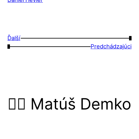
Ďalší
→
←
Predchádzajúci
🙋‍♂️ Matúš Demko