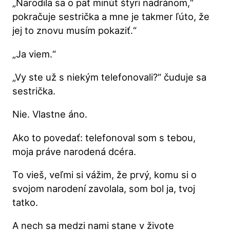
„Narodila sa o päť minút štyri nadránom,“
pokračuje sestrička a mne je takmer ľúto, že
jej to znovu musím pokaziť.“
„Ja viem.“
„Vy ste už s niekým telefonovali?“ čuduje sa
sestrička.
Nie. Vlastne áno.
Ako to povedať: telefonoval som s tebou,
moja práve narodená dcéra.
To vieš, veľmi si vážim, že prvý, komu si o
svojom narodení zavolala, som bol ja, tvoj
tatko.
A nech sa medzi nami stane v živote