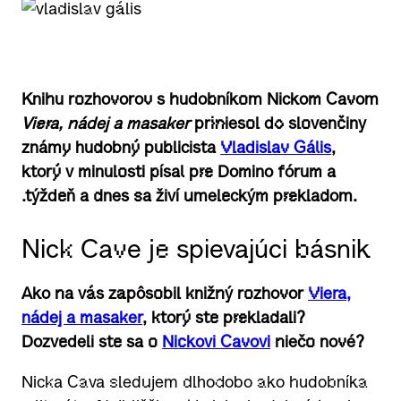
Knihu rozhovorov s hudobníkom Nickom Cavom
Viera, nádej a masaker
priniesol do slovenčiny
známy hudobný publicista
Vladislav Gális
,
ktorý v minulosti písal pre Domino fórum a
.týždeň a dnes sa živí umeleckým prekladom.
Nick Cave je spievajúci básnik
Ako na vás zapôsobil knižný rozhovor
Viera,
nádej a masaker
, ktorý ste prekladali?
Dozvedeli ste sa o
Nickovi Cavovi
niečo nové?
Nicka Cava sledujem dlhodobo ako hudobníka