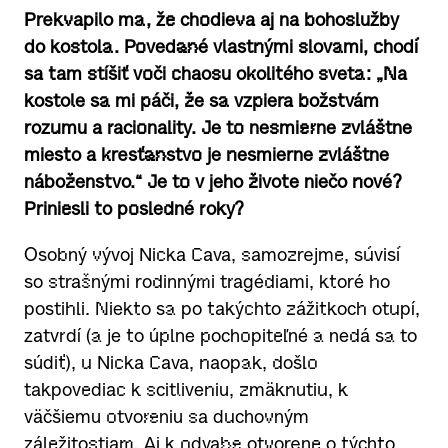
Prekvapilo ma, že chodieva aj na bohoslužby
do kostola. Povedané vlastnými slovami, chodí
sa tam stíšiť voči chaosu okolitého sveta: „Na
kostole sa mi páči, že sa vzpiera božstvám
rozumu a racionality. Je to nesmierne zvláštne
miesto a kresťanstvo je nesmierne zvláštne
náboženstvo.“ Je to v jeho živote niečo nové?
Priniesli to posledné roky?
Osobný vývoj Nicka Cava, samozrejme, súvisí
so strašnými rodinnými tragédiami, ktoré ho
postihli. Niekto sa po takýchto zážitkoch otupí,
zatvrdí (a je to úplne pochopiteľné a nedá sa to
súdiť), u Nicka Cava, naopak, došlo
takpovediac k scitliveniu, zmäknutiu, k
väčšiemu otvoreniu sa duchovným
záležitostiam. Aj k odvahe otvorene o týchto