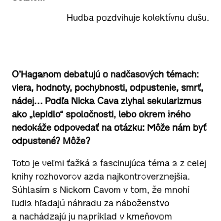
Hudba pozdvihuje kolektívnu dušu.
O’Haganom debatujú o nadčasových témach:
viera, hodnoty, pochybnosti, odpustenie, smrť,
nádej… Podľa Nicka Cava zlyhal sekularizmus
ako „lepidlo“ spoločnosti, lebo okrem iného
nedokáže odpovedať na otázku: Môže nám byť
odpustené? Môže?
Toto je veľmi ťažká a fascinujúca téma a z celej
knihy rozhovorov azda najkontroverznejšia.
Súhlasím s Nickom Cavom v tom, že mnohí
ľudia hľadajú náhradu za náboženstvo
a nachádzajú ju napríklad v kmeňovom