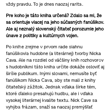
vždy pravdu. To je dnes naozaj rarita.
Pre koho je táto kniha určená? Zdalo sa mi, že
sa orientuje viacej na jeho súčasných fanúšikov.
Ale aj neznalý slovenský čitateľ porozumie jeho
únave z politiky a kultúrnych vojen.
Po knihe zrejme v prvom rade siahnu
fanúšikovia hudobne (a literárnej) tvorby Nicka
Cava. Ale na rozdiel od väčšiny kníh rozhovorov
s hudobníkmi táto kniha určite dokáže osloviť aj
širšie publikum. Inými slovami, nemusíte byť
fanúšikom Nicka Cava, aby ste mali z knihy
čitateľský zážitok. Jednak vďaka šírke tém,
ktoré ďaleko presahujú hudbu, ale i vďaka
vysokej literárnej kvalite textu. Nick Cave sa
vyhýba frázam, snaží sa naozaj premýšľať