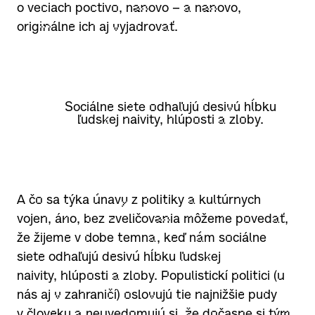
o veciach poctivo, nanovo – a nanovo,
originálne ich aj vyjadrovať.
Sociálne siete odhaľujú desivú hĺbku
ľudskej naivity, hlúposti a zloby.
A čo sa týka únavy z politiky a kultúrnych
vojen, áno, bez zveličovania môžeme povedať,
že žijeme v dobe temna, keď nám sociálne
siete odhaľujú desivú hĺbku ľudskej
naivity, hlúposti a zloby. Populistickí politici (u
nás aj v zahraničí) oslovujú tie najnižšie pudy
v človeku a neuvedomujú si, že dočasne si tým