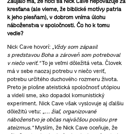
Zaujalo ma, že hoci sa Nick Cave nepovažuje za
kresťana (ale vieme, že biblické motívy patria
k jeho piesňam), v dobrom vníma úlohu
náboženstva v spoločnosti. Čo ho k tomu
vedie?
Nick Cave hovorí:
„Vždy som zápasil
s predstavou Boha a zároveň som potreboval
v niečo veriť.“
To je veľmi dôležitá veta. Človek
má v sebe naozaj potrebu v niečo veriť,
potrebu určitého duchového rozmeru života.
Preto je plošne ateistická spoločnosť utópiou
a videli sme, ako dopadol komunistický
experiment. Nick Cave však vyslovuje aj ďalšiu
dôležitú vetu:
„… žiaľ, organizované
náboženstvo je občas najväčšou posilou pre
ateizmus.“
Myslím, že Nick Cave oceňuje, že