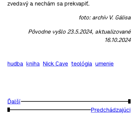
zvedavý a nechám sa prekvapiť.
foto: archív V. Gálisa
Pôvodne vyšlo 23.5.2024, aktualizované
16.10.2024
hudba
kniha
Nick Cave
teológia
umenie
Ďalší
→
←
Predchádzajúci