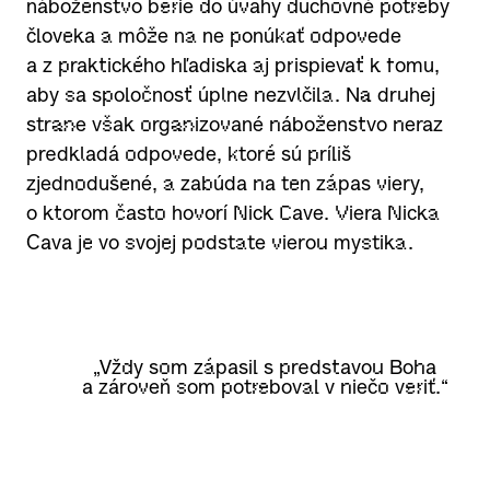
náboženstvo berie do úvahy duchovné potreby
človeka a môže na ne ponúkať odpovede
a z praktického hľadiska aj prispievať k tomu,
aby sa spoločnosť úplne nezvlčila. Na druhej
strane však organizované náboženstvo neraz
predkladá odpovede, ktoré sú príliš
zjednodušené, a zabúda na ten zápas viery,
o ktorom často hovorí Nick Cave. Viera Nicka
Cava je vo svojej podstate vierou mystika.
„Vždy som zápasil s predstavou Boha
a zároveň som potreboval v niečo veriť.“