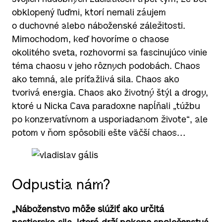
obklopený ľuďmi, ktorí nemali záujem
o duchovné alebo náboženské záležitosti.
Mimochodom, keď hovoríme o chaose
okolitého sveta, rozhovormi sa fascinujúco vinie
téma chaosu v jeho rôznych podobách. Chaos
ako temná, ale príťažlivá sila. Chaos ako
tvorivá energia. Chaos ako životný štýl a drogy,
ktoré u Nicka Cava paradoxne napĺňali „túžbu
po konzervatívnom a usporiadanom živote“, ale
potom v ňom spôsobili ešte väčší chaos…
Odpustia nám?
„Náboženstvo môže slúžiť ako určitá