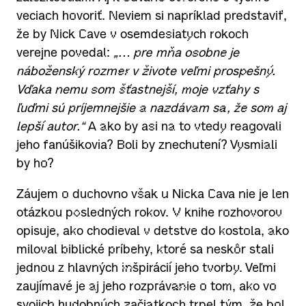
veciach hovoriť. Neviem si napríklad predstaviť,
že by Nick Cave v osemdesiatych rokoch
verejne povedal:
„… pre mňa osobne je
náboženský rozmer v živote veľmi prospešný.
Vďaka nemu som šťastnejší, moje vzťahy s
ľuďmi sú príjemnejšie a nazdávam sa, že som aj
lepší autor.“
A ako by asi na to vtedy reagovali
jeho fanúšikovia? Boli by znechutení? Vysmiali
by ho?
Záujem o duchovno však u Nicka Cava nie je len
otázkou posledných rokov. V knihe rozhovorov
opisuje, ako chodieval v detstve do kostola, ako
miloval biblické príbehy, ktoré sa neskôr stali
jednou z hlavných inšpirácií jeho tvorby. Veľmi
zaujímavé je aj jeho rozprávanie o tom, ako vo
svojich hudobných začiatkoch trpel tým, že bol