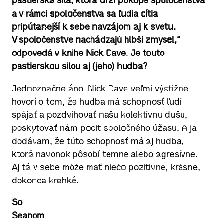
pastierska sila, ktorá drží pokope spoločenstvá
a v rámci spoločenstva sa ľudia cítia
pripútanejší k sebe navzájom aj k svetu.
V spoločenstve nachádzajú hlbší zmysel,“
odpovedá v knihe Nick Cave. Je touto
pastierskou silou aj (jeho) hudba?
Jednoznačne áno. Nick Cave veľmi výstižne
hovorí o tom, že hudba má schopnosť ľudí
spájať a pozdvihovať našu kolektívnu dušu,
poskytovať nám pocit spoločného úžasu. A ja
dodávam, že túto schopnosť má aj hudba,
ktorá navonok pôsobí temne alebo agresívne.
Aj tá v sebe môže mať niečo pozitívne, krásne,
dokonca krehké.
So
Seanom