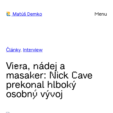
Prejsť
na
Matúš Demko
Menu
obsah
Články
, 
Interview
Viera, nádej a
masaker: Nick Cave
prekonal hlboký
osobný vývoj