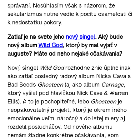
správaní. Nesúhlasím však s názorom, že
sekularizmus nutne vedie k pocitu osamelosti či
k nedostatku pokory.
Zatiaľ je na svete jeho
nový singel
. Aký bude
nový album
Wild God
, ktorý by mal vyjsť v
auguste? Máte od neho nejaké očakávania?
Nový singel
Wild God
rozhodne znie úplne inak
ako zatiaľ posledný radový album Nicka Cava s
Bad Seeds
Ghosteen
(aj ako album
Carnage
,
ktorý vyšiel pod hlavičkou Nick Cave & Warren
Ellis). A to je pochopiteľné, lebo
Ghosteen
je
neopakovateľný projekt, ktorý je okrem iného
emocionálne veľmi náročný a do istej miery aj
rozdelil poslucháčov. Od nového albumu
nemám žiadne konkrétne očakávania, som