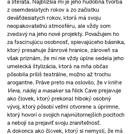
a literáta. Najbližšia mi je jeho hudobná tvorba
z osemdesiatych rokov a zo začiatku
deväťdesiatych rokov, ktorá má svoju
neopakovateľnú atmosféru, ale vždy som
zvedavý na jeho nové projekty. Považujem ho
za fascinujúcu osobnosť, spievajúceho básnika,
ktorý presahuje žánrové hranice, zároveň sa
však priznám, že mi nie vždy úplne sedela jeho
umelecká štylizácia, ktorá na mňa občas
pôsobila príliš teatrálne, možno až trochu
arogantne. Práve preto ma oslovilo, že v knihe
Viera, nádej a masaker
sa Nick Cave prejavuje
ako človek, ktorý prekonal hlboký osobný
vývoj, ktorý pôsobí veľmi otvorene a úprimne,
ktorý hovorí o svojich najvnútornejších pocitoch
a nebojí sa prejaviť svoju zraniteľnosť.
A dokonca ako človek, ktorý si nemyslí, že má