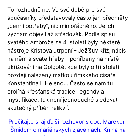
To rozhodně ne. Ve své době pro své
současníky představovaly často jen předměty
„denní potřeby“, nic mimořádného. Jejich
význam objevil až středověk. Podle spisu
svatého Ambrože ze 4. století byly některé
nástroje Kristova utrpení – Ježíšův kříž, nápis
na něm a svaté hřeby – pohřbeny na místě
ukřižování na Golgotě, kde byly o tři století
později nalezeny matkou římského císaře
Konstantina I. Helenou. Často se nám tu
prolíná křesťanská tradice, legendy a
mystifikace, tak není jednoduché sledovat
skutečný příběh relikvií.
Prečítajte si aj ďalší rozhovor s doc. Marekom
Šmídom o mariánskych zjaveniach. Kniha na