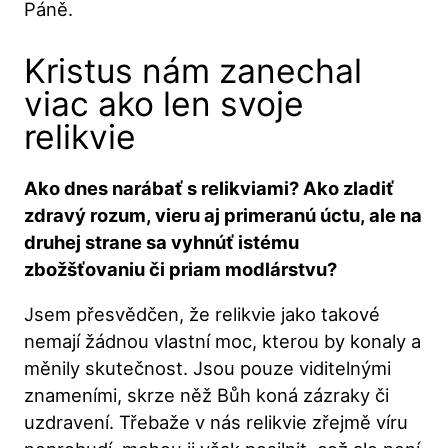
Páně.
Kristus nám zanechal
viac ako len svoje
relikvie
Ako dnes narábať s relikviami? Ako zladiť
zdravý rozum, vieru aj primeranú úctu, ale na
druhej strane sa vyhnúť istému
zbožšťovaniu či priam modlárstvu?
Jsem přesvědčen, že relikvie jako takové
nemají žádnou vlastní moc, kterou by konaly a
měnily skutečnost. Jsou pouze viditelnými
znameními, skrze něž Bůh koná zázraky či
uzdravení. Třebaže v nás relikvie zřejmě víru