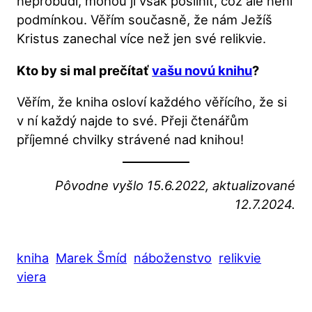
neprobudí, mohou ji však posilnit, což ale není
podmínkou. Věřím současně, že nám Ježíš
Kristus zanechal více než jen své relikvie.
Kto by si mal prečítať
vašu novú knihu
?
Věřím, že kniha osloví každého věřícího, že si
v ní každý najde to své. Přeji čtenářům
příjemné chvilky strávené nad knihou!
Pôvodne vyšlo 15.6.2022, aktualizované
12.7.2024.
kniha
Marek Šmíd
náboženstvo
relikvie
viera