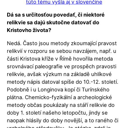
túto tému vyšla aj v slovenčine
Dá sa s určitosťou povedať, či niektoré
relikvie sa dajú skutočne datovať do
Kristovho života?
Nedá. Často jsou metody zkoumající pravost
relikvií v rozporu se sebou navzájem, např. u
části Kristova kříže v Římě hovořila metoda
srovnávací paleografie ve prospěch pravosti
relikvie, avšak výzkum na základě uhlíkové
metody nápis datoval spíše do 10.-12. století.
Podobně i u Longinova kopí či Turínského
plátna. Chemicko-fyzikální a archeologické
metody občas poukázaly na stáří relikvie do
doby 1. století našeho letopočtu, jindy se
naopak hlásily do doby novější, a to raného či
vrcholného středověku. Je otázka, zdali je