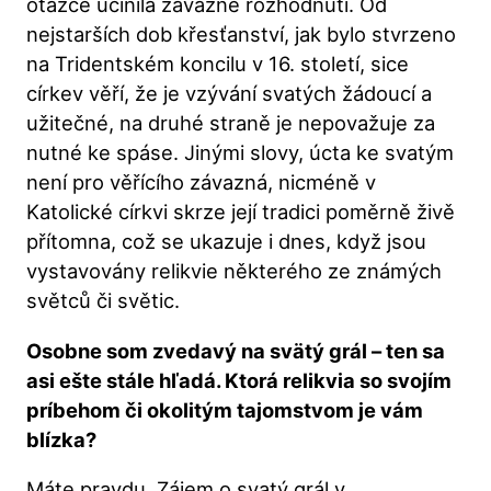
otázce učinila závažné rozhodnutí. Od
nejstarších dob křesťanství, jak bylo stvrzeno
na Tridentském koncilu v 16. století, sice
církev věří, že je vzývání svatých žádoucí a
užitečné, na druhé straně je nepovažuje za
nutné ke spáse. Jinými slovy, úcta ke svatým
není pro věřícího závazná, nicméně v
Katolické církvi skrze její tradici poměrně živě
přítomna, což se ukazuje i dnes, když jsou
vystavovány relikvie některého ze známých
světců či světic.
Osobne som zvedavý na svätý grál – ten sa
asi ešte stále hľadá. Ktorá relikvia so svojím
príbehom či okolitým tajomstvom je vám
blízka?
Máte pravdu. Zájem o svatý grál v