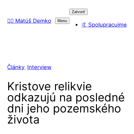
Prejsť
Zatvoriť
na
🙋‍♂️ Matúš Demko
Menu
obsah
🤙 Spolupracujme
Články
, 
Interview
Kristove relikvie
odkazujú na posledné
dni jeho pozemského
života