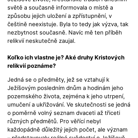
světě a současně informovala o místě a
způsobu jejich uložení a zpřístupnění, v
češtině neexistuje. Byla to tedy jak výzva, tak
nezbytnost současně. Navíc mě ten příběh
relikvií neskutečně zaujal.
Koľko ich vlastne je? Aké druhy Kristových
relikvií poznáme?
Jedná se o předměty, jež se vztahují k
Ježíšovým posledním dnům a hodinám jeho
pozemského života, zejména k jeho utrpení,
umučení a ukřižování. Ve skutečnosti se jedná
o poměrně volný seznam dvaceti až třiceti
různých předmětů. Pro věřící nebyl
každopádně důležitý jejich počet, ale význam
– představovaly reálné svědectví o Ježíšově