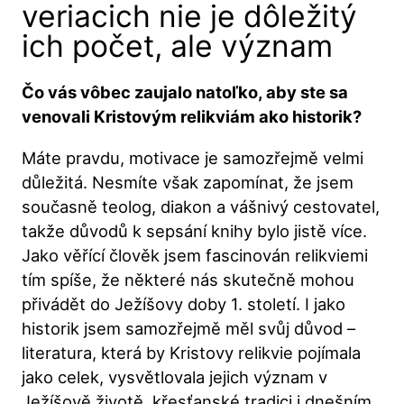
veriacich nie je dôležitý
ich počet, ale význam
Čo vás vôbec zaujalo natoľko, aby ste sa
venovali Kristovým relikviám
ako historik
?
Máte pravdu, motivace je samozřejmě velmi
důležitá. Nesmíte však zapomínat, že jsem
současně teolog, diakon a vášnivý cestovatel,
takže důvodů k sepsání knihy bylo jistě více.
Jako věřící člověk jsem fascinován relikviemi
tím spíše, že některé nás skutečně mohou
přivádět do Ježíšovy doby 1. století. I jako
historik jsem samozřejmě měl svůj důvod –
literatura, která by Kristovy relikvie pojímala
jako celek, vysvětlovala jejich význam v
Ježíšově životě, křesťanské tradici i dnešním