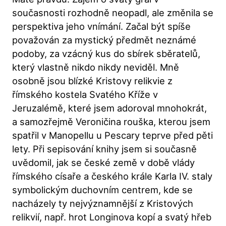
současnosti rozhodně neopadl, ale změnila se
perspektiva jeho vnímání. Začal být spíše
považován za mystický předmět neznámé
podoby, za vzácný kus do sbírek sběratelů,
který vlastně nikdo nikdy neviděl. Mně
osobně jsou blízké Kristovy relikvie z
římského kostela Svatého Kříže v
Jeruzalémě, které jsem adoroval mnohokrát,
a samozřejmě Veroničina rouška, kterou jsem
spatřil v Manopellu u Pescary teprve před pěti
lety. Při sepisování knihy jsem si současně
uvědomil, jak se české země v době vlády
římského císaře a českého krále Karla IV. staly
symbolickým duchovním centrem, kde se
nacházely ty nejvýznamnější z Kristových
relikvií, např. hrot Longinova kopí a svatý hřeb