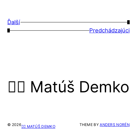
Ďalší
→
←
Predchádzajúci
🙋‍♂️ Matúš Demko
© 2026
THEME BY
ANDERS NORÉN
🙋‍♂️ MATÚŠ DEMKO