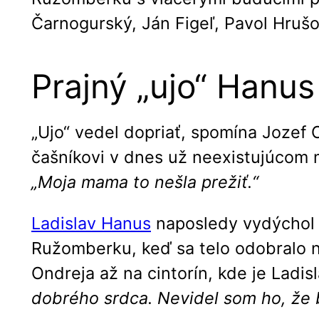
Čarnogurský, Ján Figeľ, Pavol Hrušo
Prajný „ujo“ Hanus
„Ujo“ vedel dopriať, spomína Jozef 
čašníkovi v dnes už neexistujúcom m
„Moja mama to nešla prežiť.“
Ladislav Hanus
naposledy vydýchol 7
Ružomberku, keď sa telo odobralo n
Ondreja až na cintorín, kde je Ladi
dobrého srdca. Nevidel som ho, že 