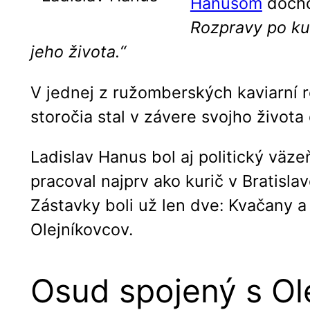
Hanusom
dôcho
Rozpravy po ku
jeho života.“
V jednej z ružomberských kaviarní r
storočia stal v závere svojho života
Ladislav Hanus bol aj politický väze
pracoval najprv ako kurič v Bratisla
Zástavky boli už len dve: Kvačany 
Olejníkovcov.
Osud spojený s Ol