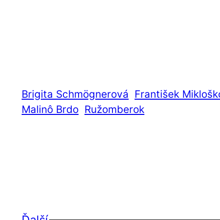
Brigita Schmögnerová
František Miklošk
Malinô Brdo
Ružomberok
Ďalší