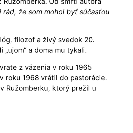
z Ružomberka. Od smrti autora
 rád, že som mohol byť súčasťou
óg, filozof a živý svedok 20.
li „ujom“ a doma mu tykali.
ávrate z väzenia v roku 1965
v roku 1968 vrátil do pastorácie.
v Ružomberku, ktorý prežil u