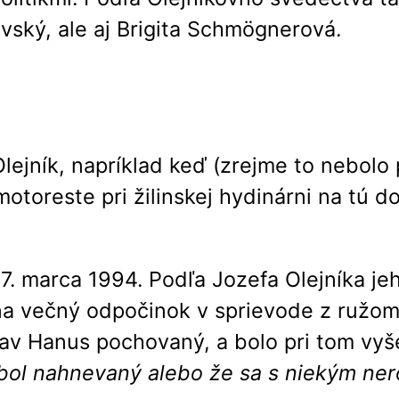
vský, ale aj Brigita Schmögnerová.
Olejník, napríklad keď (zrejme to nebolo
otoreste pri žilinskej hydinárni na tú d
. marca 1994. Podľa Jozefa Olejníka je
a večný odpočinok v sprievode z ružom
slav Hanus pochovaný, a bolo pri tom vy
bol nahnevaný alebo že sa s niekým ner