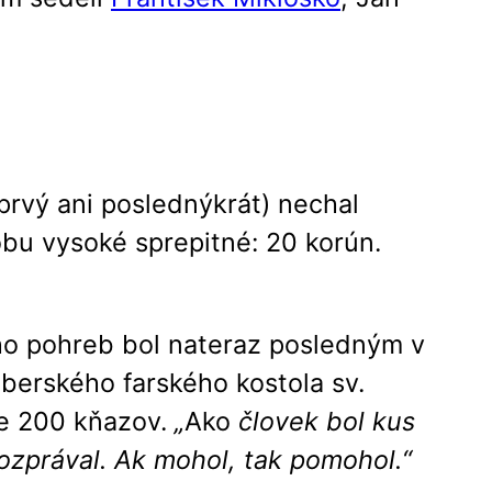
 prvý ani poslednýkrát) nechal
obu vysoké sprepitné: 20 korún.
ho pohreb bol nateraz posledným v
berského farského kostola sv.
še 200 kňazov.
„
Ako
človek bol kus
ozprával. Ak mohol, tak pomohol.“