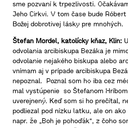
sme pozvaní k trpezlivosti. Očakáva
Jeho Cirkvi. V tom čase bude Róbert 
Božej dobrotivej lásky pre mnohých.
Štefan Mordel, katolícky kňaz, Klin:
U
odvolania arcibiskupa Bezáka je mimor
odvolanie nejakého biskupa alebo arc
vnímam aj v prípade arcibiskupa Bezá
nepoznal. Poznal som ho iba cez méd
mal vystúpenie so Štefanom Hríbom. 
uverejnený. Keď som si ho prečítal, 
podliezal pod nízku latku, ale on ako
napr. že „Boh je pohoďák“, z čoho so