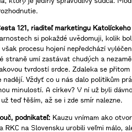
, ktorý je jediný spravodlivý sudca. Modl
rozhodnutie.
sta 121, riaditeľ marketingu Katolíckeho
 farnostech si pokaždé uvědomuji, kolik bo
ud však procesu hojení nepředchází vyléče
edné straně umí zastávat chudých a nezam
takovou tvrdostí srdce. Zdaleka se přitom
je nadějí. Vždyť co u nás dalo politikům p
 minulostí. A církev? V ní už byli dávno 
už teď těším, až se i zde smír nalezne.
kouč, podnikateľ:
Kauzu vnímam ako otvoren
ia RKC na Slovensku urobili veľmi málo, a