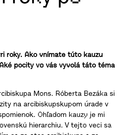
ri roky. Ako vnímate túto kauzu
Aké pocity vo vás vyvolá táto téma
rcibiskupa Mons. Róberta Bezáka si
rzity na arcibiskupskupom úrade v
a spomienok. Ohľadom kauzy je mi
venskú hierarchiu. V tejto veci sa