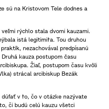
uze sú na Kristovom Tele dodnes a
 veľmi rýchlo stala dvomi kauzami.
bala istá legitimita. Tou druhou
 praktík, nezachovával predpísanú
u. Druhá kauza postupom času
rcibiskupa. Žiaľ, postupom času kvôli
Vlka) strácal arcibiskup Bezák
dúfať v to, čo v otázke nazývate
to, či budú celú kauzu všetci