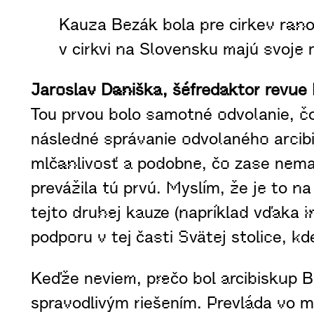
Kauza Bezák bola pre cirkev rano
v cirkvi na Slovensku majú svoje 
Jaroslav Daniška, šéfredaktor revue 
Tou prvou bolo samotné odvolanie, čo
následné správanie odvolaného arcibi
mlčanlivosť a podobne, čo zase nema
prevážila tú prvú. Myslím, že je to 
tejto druhej kauze (napríklad vďaka i
podporu v tej časti Svätej stolice, k
Keďže neviem, prečo bol arcibiskup B
spravodlivým riešením. Prevláda vo mn