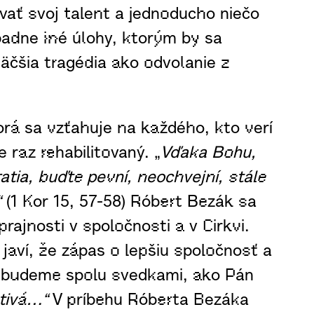
vať svoj talent a jednoducho niečo
ípadne iné úlohy, ktorým by sa
väčšia tragédia ako odvolanie z
rá sa vzťahuje na každého, kto verí
 raz rehabilitovaný. „
Vďaka Bohu,
atia, buďte pevní, neochvejní, stále
“
(1 Kor 15, 57-58) Róbert Bezák sa
rajnosti v spoločnosti a v Cirkvi.
javí, že zápas o lepšiu spoločnosť a
az budeme spolu svedkami, ako Pán
otivá…“
V príbehu Róberta Bezáka