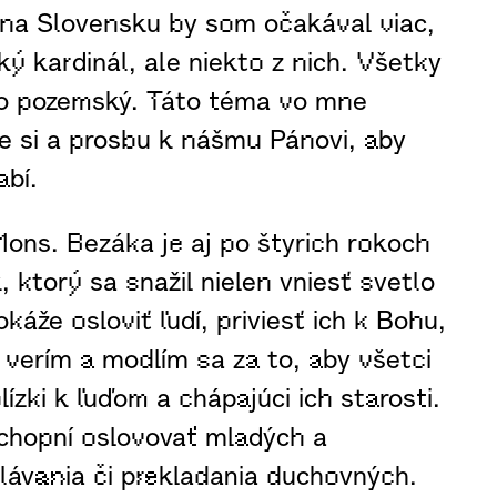
vi na Slovensku by som očakával viac,
ý kardinál, ale niekto z nich. Všetky
nto pozemský. Táto téma vo mne
ie si a prosbu k nášmu Pánovi, aby
abí.
ons. Bezáka je aj po štyrich rokoch
ktorý sa snažil nielen vniesť svetlo
káže osloviť ľudí, priviesť ich k Bohu,
 verím a modlím sa za to, aby všetci
ízki k ľuďom a chápajúci ich starosti.
 schopní oslovovať mladých a
lávania či prekladania duchovných.