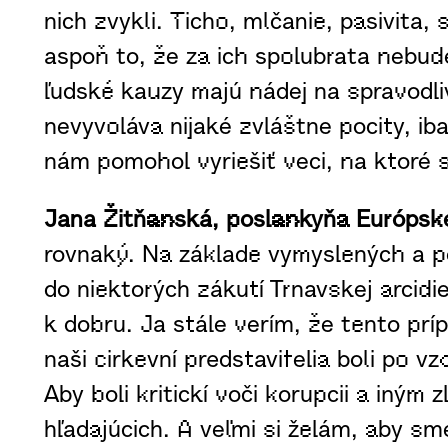
nich zvykli. Ticho, mlčanie, pasivita
aspoň to, že za ich spolubrata nebud
ľudské kauzy majú nádej na spravodli
nevyvoláva nijaké zvláštne pocity, i
nám pomohol vyriešiť veci, na ktoré sm
Jana Žitňanská, poslankyňa Európs
rovnaký. Na základe vymyslených a pon
do niektorých zákutí Trnavskej arcidie
k dobru. Ja stále verím, že tento prí
naši cirkevní predstavitelia boli po v
Aby boli kritickí voči korupcii a iný
hľadajúcich. A veľmi si želám, aby s