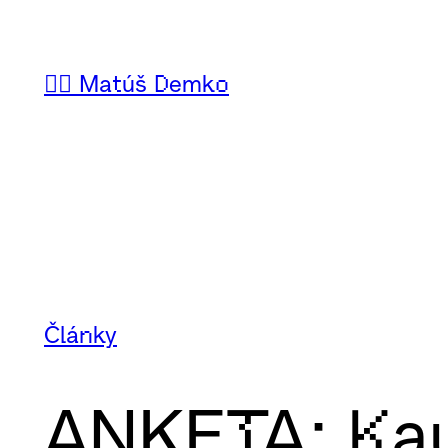
Prejsť
na
🙋‍♂️ Matúš Demko
obsah
Články
ANKETA: Kau