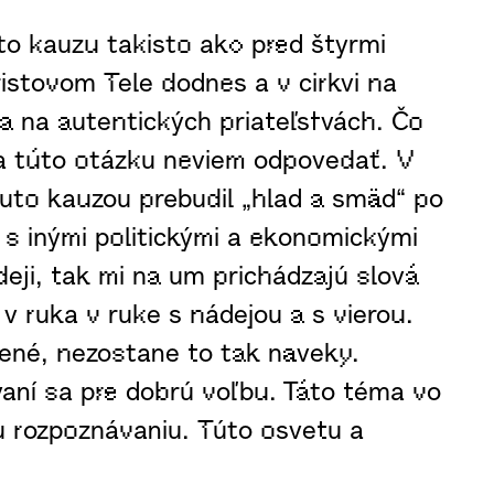
 kauzu takisto ako pred štyrmi
ristovom Tele dodnes a v cirkvi na
 na autentických priateľstvách. Čo
na túto otázku neviem odpovedať. V
outo kauzou prebudil „hlad a smäd“ po
i s inými politickými a ekonomickými
eji, tak mi na um prichádzajú slová
v ruka v ruke s nádejou a s vierou.
žené, nezostane to tak naveky.
ovaní sa pre dobrú voľbu. Táto téma vo
u rozpoznávaniu. Túto osvetu a