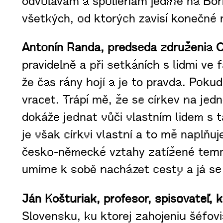
odvolávam a spolieham jedine na Boha
všetkých, od ktorých zavisí konečné 
Antonín Randa, predseda združenia Ce
pravidelně a při setkáních s lidmi ve
že čas rány hojí a je to pravda. Pok
vracet. Trápí mě, že se církev na j
dokáže jednat vůči vlastním lidem s 
je však církvi vlastní a to mě naplňu
česko-německé vztahy zatížené temnou
umíme k sobě nacházet cesty a já se 
Ján Košturiak, profesor, spisovateľ, 
Slovensku, ku ktorej zahojeniu šéfov