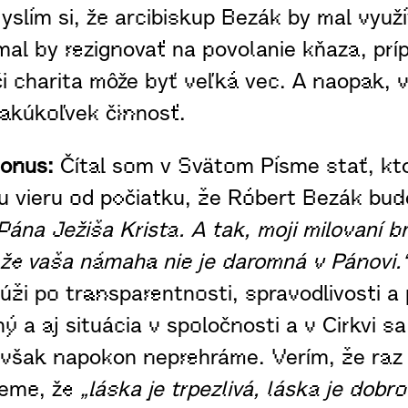
slím si, že arcibiskup Bezák by mal využí
emal by rezignovať na povolanie kňaza, pr
či charita môže byť veľká vec. A naopak, 
a akúkoľvek činnosť.
Bonus:
Čítal som v Svätom Písme stať, kto
u vieru od počiatku, že Róbert Bezák bude
ána Ježiša Krista. A tak, moji milovaní br
, že vaša námaha nie je daromná v Pánovi.
ži po transparentnosti, spravodlivosti a p
 aj situácia v spoločnosti a v Cirkvi sa 
sto však napokon neprehráme. Verím, že r
vieme, že
„láska je trpezlivá, láska je dobr