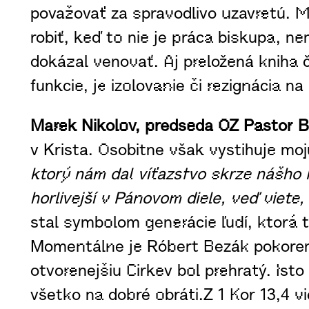
považovať za spravodlivo uzavretú. My
robiť, keď to nie je práca biskupa, n
dokázal venovať. Aj preložená kniha 
funkcie, je izolovanie či rezignácia n
Marek Nikolov, predseda OZ Pastor 
v Krista. Osobitne však vystihuje moj
ktorý nám dal víťazstvo skrze nášho P
horlivejší v Pánovom diele, veď viete
stal symbolom generácie ľudí, ktorá tú
Momentálne je Róbert Bezák pokorený a
otvorenejšiu Cirkev bol prehratý. I
všetko na dobré obráti.Z 1 Kor 13,4 