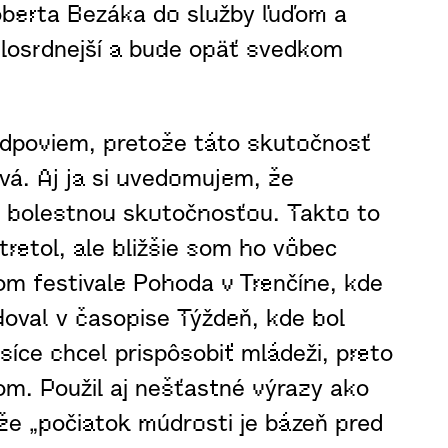
óberta Bezáka do služby ľuďom a
ilosrdnejší a bude opäť svedkom
odpoviem, pretože táto skutočnosť
vá. Aj ja si uvedomujem, že
aj bolestnou skutočnosťou. Takto to
retol, ale bližšie som ho vôbec
m festivale Pohoda v Trenčíne, kde
val v časopise Týždeň, kde bol
íce chcel prispôsobiť mládeži, preto
com. Použil aj nešťastné výrazy ako
že „počiatok múdrosti je bázeň pred