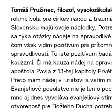
Tomáš Pružinec, filozof, vysokoškol
rokmi: bola pre cirkev ranou a trauma
Slovensku majú svoje následky. Potr
sa týka otázky nádeje na spravodlivé
čom však vidím pozitívum pre prítomno
spravodlivosti. To isté pozitívum bad
kauzami. Či má kauza nádej na spravo
apoštola Pavla z 13-tej kapitoly Prvé
Preto mám nádej v Kristovi a verím m
Evanjeliové posolstvo nie je len o po
mne aj dnes vyvoláva evanjeliový sti
otvorenosť pre Božieho Ducha potreb