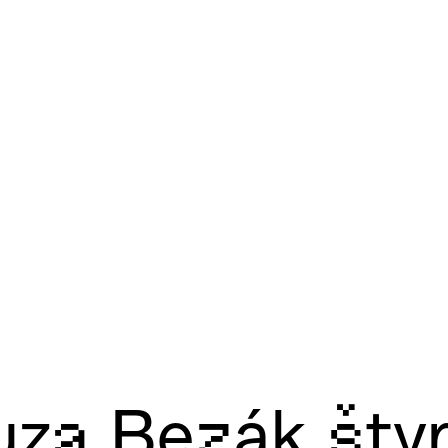
za Bezák štyri