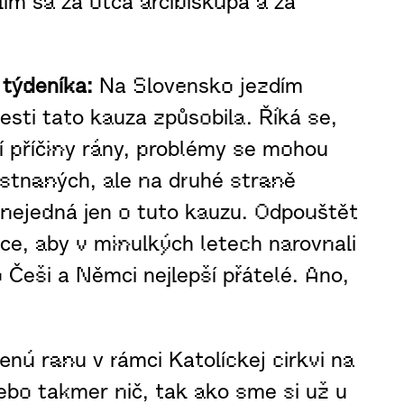
ím sa za otca arcibiskupa a za
 týdeníka:
Na Slovensko jezdím
lesti tato kauza způsobila. Říká se,
ní příčiny rány, problémy se mohou
ěstnaných, ale na druhé straně
 nejedná jen o tuto kauzu. Odpouštět
ráce, aby v minulkých letech narovnali
Češi a Němci nejlepší přátelé. Ano,
ú ranu v rámci Katolíckej cirkvi na
lebo takmer nič, tak ako sme si už u