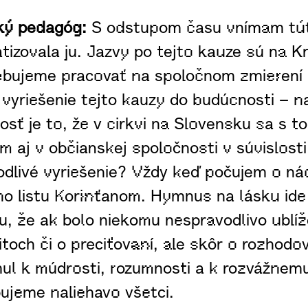
ský pedagóg:
S odstupom času vnímam túto
tizovala ju. Jazvy po tejto kauze sú na K
ebujeme pracovať na spoločnom zmierení a
 vyriešenie tejto kauzy do budúcnosti – 
sť je to, že v cirkvi na Slovensku sa s t
ám aj v občianskej spoločnosti v súvislost
dlivé vyriešenie? Vždy keď počujem o nád
ho listu Korinťanom. Hymnus na lásku ide 
u, že ak bolo niekomu nespravodlivo ublí
citoch či o preciťovaní, ale skôr o rozhod
mul k múdrosti, rozumnosti a k rozvážnem
ujeme naliehavo všetci.