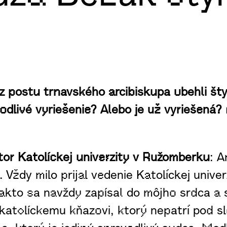
 postu trnavského arcibiskupa ubehli šty
livé vyriešenie? Alebo je už vyriešená? 
tor Katolíckej univerzity v Ružomberku
: A
Vždy milo prijal vedenie Katolíckej unive
 Takto sa navždy zapísal do môjho srdca 
atolíckemu kňazovi, ktorý nepatrí pod slo