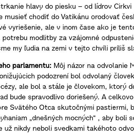
, strkanie hlavy do piesku – od lídrov Cirk
e musieť chodiť do Vatikánu orodovať česk
vé vyriešenie, ale v inom čase ako je te
ba potrebu modlitby za vzájomné odpusten
e my ľudia na zemi v tejto chvíli príliš sl
keho parlamentu:
Môj názor na odvolanie M
ižujúcich podozrení bol odvolaný človek, 
cézy, ale bol a stále je človekom, ktorý do
pad bude spravodlivo doriešený. A celkovo
zore Svätého Otca skutočnými pastiermi, bl
m zlyhaniam „dnešných mocných“ , aby boli
me už nikdy neboli svedkami takéhoto odvo