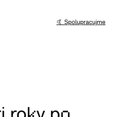
🤙 Spolupracujme
 roky po