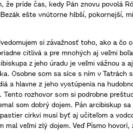
m, že príde čas, kedy Pán znovu povolá R
Bezák ešte vnútorne hlbší, pokornejší, m
vedomujem si závažnosť toho, ako a čo 
iadne citlivá a pre mnohých aj veľmi boľa
ibiskupa z jeho úradu je veľmi vážnou a 
ka. Osobne som sa síce s ním v Tatrách st
iá a hlavne z jeho vystúpenia na hudobno
Tento rozhovor som si podrobne preštudo
nemal som dobrý dojem. Pán arcibiskup sa s
 pastier cirkvi musí byť aj učiteľom a vod
m mal veľmi zlý dojem. Veď Písmo hovorí, 