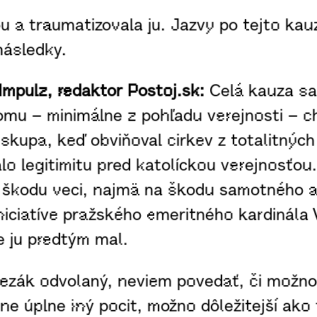
u a traumatizovala ju. Jazvy po tejto ka
následky.
Impulz, redaktor Postoj.sk:
Celá kauza sa
mu – minimálne z pohľadu verejnosti – chý
skupa, keď obviňoval cirkev z totalitných
lo legitimitu pred katolíckou verejnosťo
na škodu veci, najmä na škodu samotného a
niciatíve pražského emeritného kardinála 
de ju predtým mal.
ezák odvolaný, neviem povedať, či možno 
e úplne iný pocit, možno dôležitejší ako 