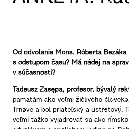
Od odvolania Mons. Róberta Bezáka z
s odstupom času? Má nádej na spravod
v súčasnosti?
Tadeusz Zasępa, profesor, bývalý rek
pamätám ako veľmi žičlivého človeka. 
Trnave a bol priateľský a ústretový.
veľmi ťažko vyjadrovať sa ako rímskok