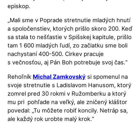
episkop.
„Mali sme v Poprade stretnutie mladých hnutí
a spoločenstiev, ktorých prišlo skoro 200. Keď
sa stala to nešťastie v Spišskej kapitule, prišlo
tam 1 600 mladých ľudí, zo začiatku sme boli
nachystaní 400-500. Cirkev pracuje
s večnosťou, aj Pán Boh potrebuje svoj čas.“
Rehoľník
Michal Zamkovský
si spomenul na
svoje stretnutie s Ladislavom Hanusom, ktorý
zomrel pred 30 rokmi v Ružomberku a ktorý
mu pri pohľade na veľký, ale zničený kláštor
povedal: „Tu môžete robiť koncily. Netráp sa,
ale každý rok urobte malý krok.“