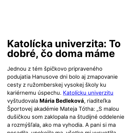
Katolícka univerzita: To
dobré, čo doma máme
Jednou z tém špičkovo pripraveného
podujatia Hanusove dni bolo aj zmapovanie
cesty z ružomberskej vysokej školy ku
kariérnemu úspechu.
Katolícku univerzitu
vyštudovala
Mária Bedleková
, riaditeľka
Športovej akadémie Mateja Tótha: „S malou
dušičkou som zaklopala na študijné oddelenie
a rozmýšľala, ako ma vyhodia. A pani si ma
posadila, upokojila ma, všetko mi vysvetlila.