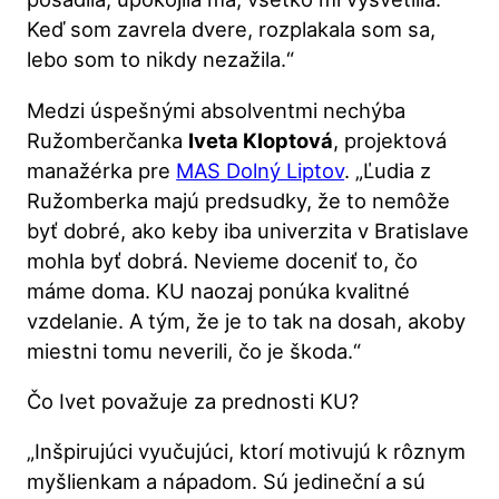
Keď som zavrela dvere, rozplakala som sa,
lebo som to nikdy nezažila.“
Medzi úspešnými absolventmi nechýba
Ružomberčanka
Iveta Kloptová
, projektová
manažérka pre
MAS Dolný Liptov
. „Ľudia z
Ružomberka majú predsudky, že to nemôže
byť dobré, ako keby iba univerzita v Bratislave
mohla byť dobrá. Nevieme doceniť to, čo
máme doma. KU naozaj ponúka kvalitné
vzdelanie. A tým, že je to tak na dosah, akoby
miestni tomu neverili, čo je škoda.“
Čo Ivet považuje za prednosti KU?
„Inšpirujúci vyučujúci, ktorí motivujú k rôznym
myšlienkam a nápadom. Sú jedineční a sú