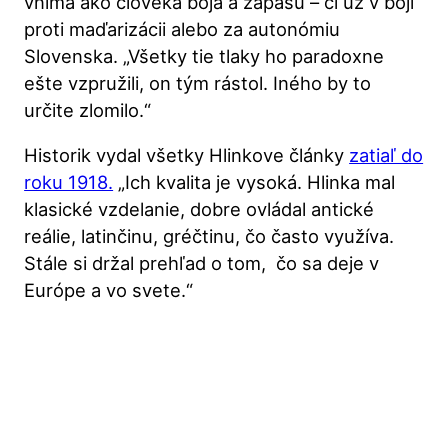
vníma ako človeka boja a zápasu – či už v boji
proti maďarizácii alebo za autonómiu
Slovenska. „Všetky tie tlaky ho paradoxne
ešte vzpružili, on tým rástol. Iného by to
určite zlomilo.“
Historik vydal všetky Hlinkove články
zatiaľ do
roku 1918.
„Ich kvalita je vysoká. Hlinka mal
klasické vzdelanie, dobre ovládal antické
reálie, latinčinu, gréčtinu, čo často využíva.
Stále si držal prehľad o tom, čo sa deje v
Európe a vo svete.“