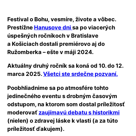
Festival o Bohu, vesmíre, živote a vôbec.
Prestížne
Hanusove dni
sa po viacerých
úspešných ročníkoch v Bratislave
a Košiciach dostali premiérovo aj do
Ružomberka – ešte v máji 2024.
Aktuálny druhý ročník sa koná od 10. do 12.
marca 2025.
Všetci ste srdečne pozvaní.
Poobhliadnime sa po atmosfére tohto
jedinečného eventu
s drobným časovým
odstupom, na ktorom som dostal príležitosť
moderovať
zaujímavú debatu s historikmi
(nielen) o zdravej láske k vlasti (a za túto
príležitosť ďakujem).