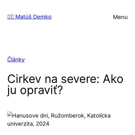
Prejsť
na
🙋‍♂️ Matúš Demko
Menu
obsah
Články
Cirkev na severe: Ako
ju opraviť?