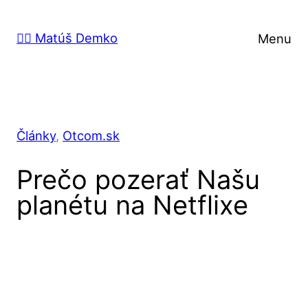
Prejsť
na
🙋‍♂️ Matúš Demko
Menu
obsah
Články
, 
Otcom.sk
Prečo pozerať Našu
planétu na Netflixe