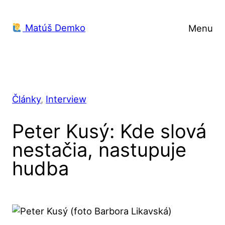
Prejsť
na
Matúš Demko
Menu
obsah
Články
, 
Interview
Peter Kusý: Kde slová
nestačia, nastupuje
hudba