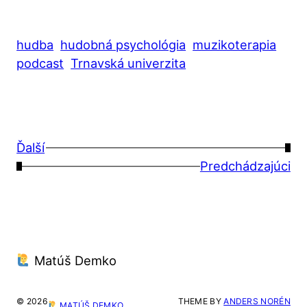
hudba
hudobná psychológia
muzikoterapia
podcast
Trnavská univerzita
Ďalší
→
←
Predchádzajúci
Matúš Demko
© 2026
THEME BY
ANDERS NORÉN
MATÚŠ DEMKO