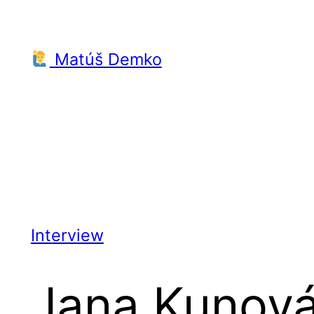
Prejsť
na
Matúš Demko
obsah
Interview
Jana Kunová