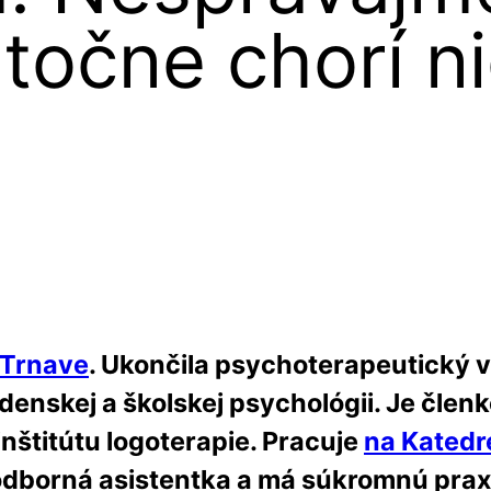
utočne chorí n
 Trnave
. Ukončila psychoterapeutický 
adenskej a školskej psychológii. Je čle
nštitútu logoterapie. Pracuje
na Katedre
dborná asistentka a má súkromnú prax