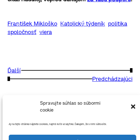
František Mikloško
Katolický týdeník
politika
spoločnosť
viera
Ďalší
→
←
Predchádzajúci
Spravujte súhlas so súbormi
cookie
Aj na tejto stránke nájdete cookies, najmä kvôli analytike. Ďakujem, že s nimi súhlasíte.
🙋‍♂️ Matúš Demko