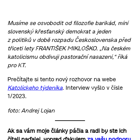
Musíme se osvobodit od filozofie barikád, míní
slovenský křesťanský demokrat a jeden
z politiků v době rozpadu Československa před
třiceti lety FRANTIŠEK MIKLOŠKO. „Na českém
katolicismu obdivuji pastorační nasazení,“ říká
pro KT.
Prečítajte si tento nový rozhovor na webe
Katolíckeho týdeníka
. Interview vyšlo v čísle
1/2023.
foto: Andrej Lojan
Ak sa vám moje články páčia a radi by ste ich
čítali naďalej, vopred ďakujem
za vašu podporu
.