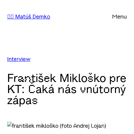
Prejsť
na
🙋‍♂️ Matúš Demko
Menu
obsah
Interview
František Mikloško pre
KT: Čaká nás vnútorný
zápas