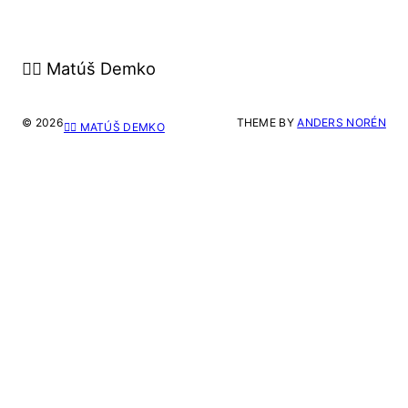
🙋‍♂️ Matúš Demko
© 2026
THEME BY
ANDERS NORÉN
🙋‍♂️ MATÚŠ DEMKO