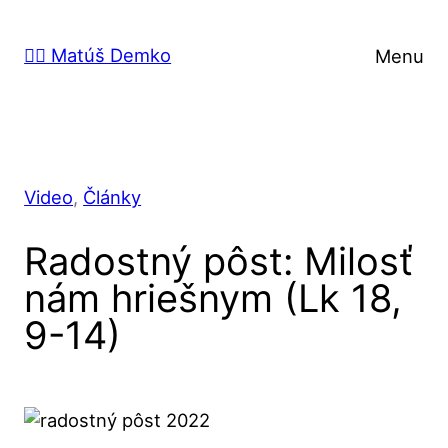
Prejsť
na
🙋‍♂️ Matúš Demko
Menu
obsah
Video
, 
Články
Radostný pôst: Milosť
nám hriešnym (Lk 18,
9-14)