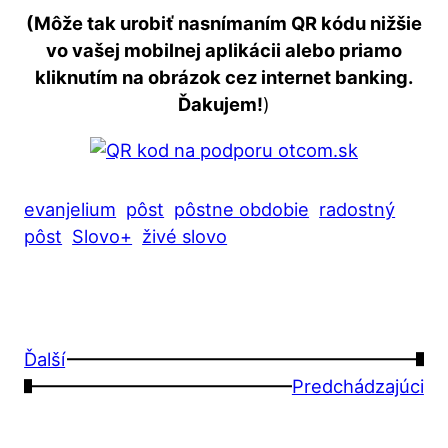
(Môže tak urobiť nasnímaním QR kódu nižšie
vo vašej mobilnej aplikácii alebo priamo
kliknutím na obrázok cez internet banking.
Ďakujem!
)
evanjelium
pôst
pôstne obdobie
radostný
pôst
Slovo+
živé slovo
Ďalší
→
←
Predchádzajúci