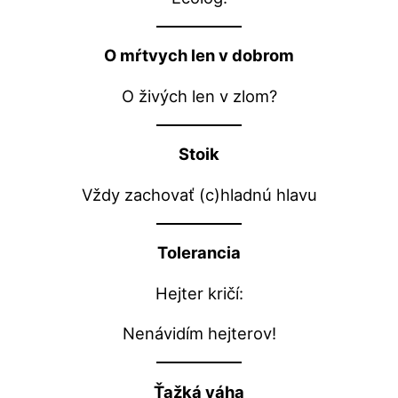
O mŕtvych len v dobrom
O živých len v zlom?
Stoik
Vždy zachovať (c)hladnú hlavu
Tolerancia
Hejter kričí:
Nenávidím hejterov!
Ťažká váha