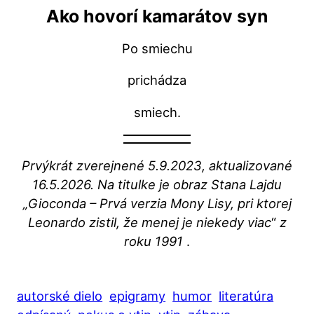
Ako hovorí kamarátov syn
Po smiechu
prichádza
smiech.
Prvýkrát zverejnené 5.9.2023, aktualizované
16.5.2026. Na titulke je obraz Stana Lajdu
„Gioconda – Prvá verzia Mony Lisy, pri ktorej
Leonardo zistil, že menej je niekedy viac
“
z
roku 1991
.
autorské dielo
epigramy
humor
literatúra