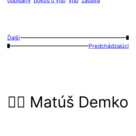
odpísaný
pokus o vtip
vtip
zábava
Ďalší
→
←
Predchádzajúci
🙋‍♂️ Matúš Demko