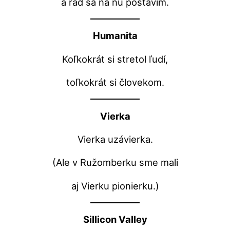
a rád sa na ňu postavím.
Humanita
Koľkokrát si stretol ľudí,
toľkokrát si človekom.
Vierka
Vierka uzávierka.
(Ale v Ružomberku sme mali
aj Vierku pionierku.)
Sillicon Valley