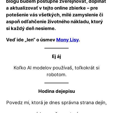
blogu budem postupne zverejňovať, dopĺňať
a aktualizovať v tejto online zbierke
– pre
potešenie vás všetkých, milé zamyslenie či
aspoň odľahčenie životného nákladu, ktorý
si každý deň nesieme.
Veď ide „len“ o úsmev
Mony Lisy
.
Ej áj
Koľko AI modelov používaš, toľkokrát si
robotom.
Hodina dejepisu
Povedz mi, ktorá je dnes správna strana dejín,