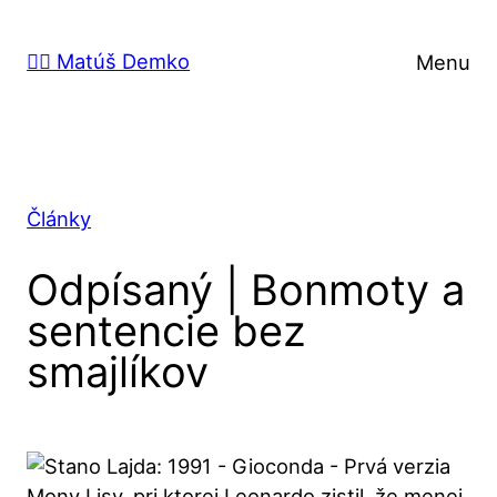
Prejsť
na
🙋‍♂️ Matúš Demko
Menu
obsah
Články
Odpísaný | Bonmoty a
sentencie bez
smajlíkov