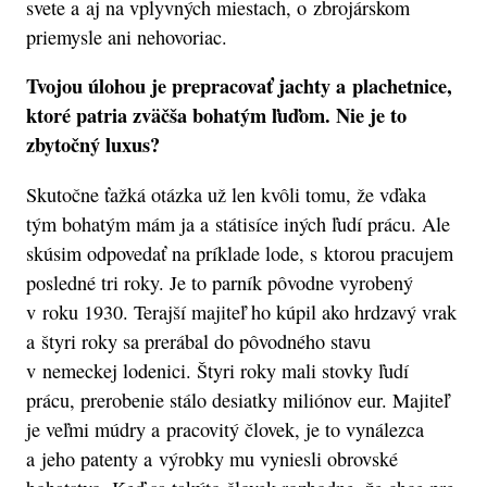
svete a aj na vplyvných miestach, o zbrojárskom
priemysle ani nehovoriac.
Tvojou úlohou je prepracovať jachty a plachetnice,
ktoré patria zväčša bohatým ľuďom. Nie je to
zbytočný luxus?
Skutočne ťažká otázka už len kvôli tomu, že vďaka
tým bohatým mám ja a státisíce iných ľudí prácu. Ale
skúsim odpovedať na príklade lode, s ktorou pracujem
posledné tri roky. Je to parník pôvodne vyrobený
v roku 1930. Terajší majiteľ ho kúpil ako hrdzavý vrak
a štyri roky sa prerábal do pôvodného stavu
v nemeckej lodenici. Štyri roky mali stovky ľudí
prácu, prerobenie stálo desiatky miliónov eur. Majiteľ
je veľmi múdry a pracovitý človek, je to vynálezca
a jeho patenty a výrobky mu vyniesli obrovské