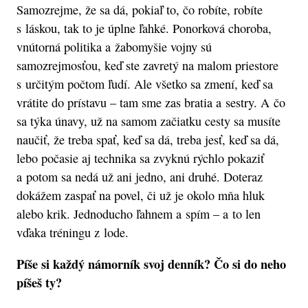
Samozrejme, že sa dá, pokiaľ to, čo robíte, robíte
s láskou, tak to je úplne ľahké. Ponorková choroba,
vnútorná politika a žabomyšie vojny sú
samozrejmosťou, keď ste zavretý na malom priestore
s určitým počtom ľudí. Ale všetko sa zmení, keď sa
vrátite do prístavu – tam sme zas bratia a sestry. A čo
sa týka únavy, už na samom začiatku cesty sa musíte
naučiť, že treba spať, keď sa dá, treba jesť, keď sa dá,
lebo počasie aj technika sa zvyknú rýchlo pokaziť
a potom sa nedá už ani jedno, ani druhé. Doteraz
dokážem zaspať na povel, či už je okolo mňa hluk
alebo krik. Jednoducho ľahnem a spím – a to len
vďaka tréningu z lode.
Píše si každý námorník svoj denník? Čo si do neho
píšeš ty?