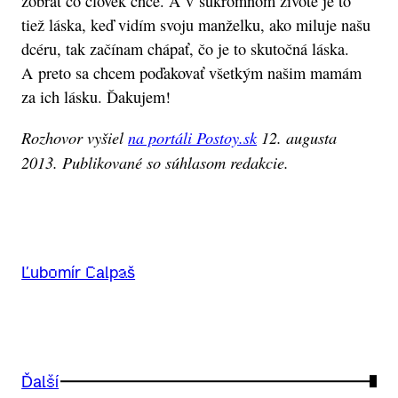
zobrať čo človek chce. A v súkromnom živote je to
tiež láska, keď vidím svoju manželku, ako miluje našu
dcéru, tak začínam chápať, čo je to skutočná láska.
A preto sa chcem poďakovať všetkým našim mamám
za ich lásku. Ďakujem!
Rozhovor vyšiel
na portáli Postoy.sk
12. augusta
2013. Publikované so súhlasom redakcie.
Ľubomír Calpaš
Ďalší
→