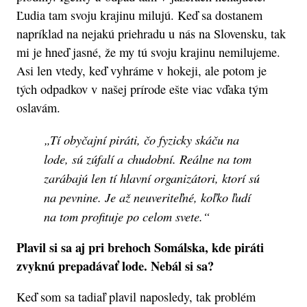
Ľudia tam svoju krajinu milujú. Keď sa dostanem
napríklad na nejakú priehradu u nás na Slovensku, tak
mi je hneď jasné, že my tú svoju krajinu nemilujeme.
Asi len vtedy, keď vyhráme v hokeji, ale potom je
tých odpadkov v našej prírode ešte viac vďaka tým
oslavám.
„Tí obyčajní piráti, čo fyzicky skáču na
lode, sú zúfalí a chudobní. Reálne na tom
zarábajú len tí hlavní organizátori, ktorí sú
na pevnine. Je až neuveriteľné, koľko ľudí
na tom profituje po celom svete.“
Plavil si sa aj pri brehoch Somálska, kde piráti
zvyknú prepadávať lode. Nebál si sa?
Keď som sa tadiaľ plavil naposledy, tak problém