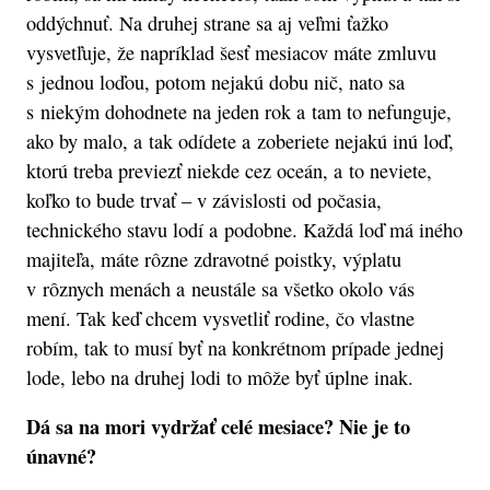
oddýchnuť. Na druhej strane sa aj veľmi ťažko
vysvetľuje, že napríklad šesť mesiacov máte zmluvu
s jednou loďou, potom nejakú dobu nič, nato sa
s niekým dohodnete na jeden rok a tam to nefunguje,
ako by malo, a tak odídete a zoberiete nejakú inú loď,
ktorú treba previezť niekde cez oceán, a to neviete,
koľko to bude trvať – v závislosti od počasia,
technického stavu lodí a podobne. Každá loď má iného
majiteľa, máte rôzne zdravotné poistky, výplatu
v rôznych menách a neustále sa všetko okolo vás
mení. Tak keď chcem vysvetliť rodine, čo vlastne
robím, tak to musí byť na konkrétnom prípade jednej
lode, lebo na druhej lodi to môže byť úplne inak.
Dá sa na mori vydržať celé mesiace? Nie je to
únavné?