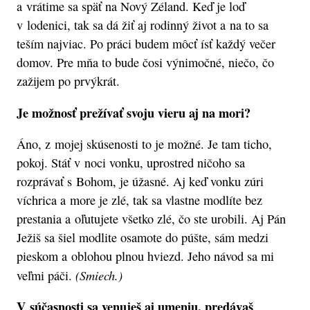
a vrátime sa späť na Nový Zéland. Keď je loď
v lodenici, tak sa dá žiť aj rodinný život a na to sa
teším najviac. Po práci budem môcť ísť každý večer
domov. Pre mňa to bude čosi výnimočné, niečo, čo
zažijem po prvýkrát.
Je možnosť prežívať svoju vieru aj na mori?
Áno, z mojej skúsenosti to je možné. Je tam ticho,
pokoj. Stáť v noci vonku, uprostred ničoho sa
rozprávať s Bohom, je úžasné. Aj keď vonku zúri
víchrica a more je zlé, tak sa vlastne modlíte bez
prestania a oľutujete všetko zlé, čo ste urobili. Aj Pán
Ježiš sa šiel modlite osamote do púšte, sám medzi
pieskom a oblohou plnou hviezd. Jeho návod sa mi
(Smiech.)
veľmi páči.
V súčasnosti sa venuješ aj umeniu, predávaš