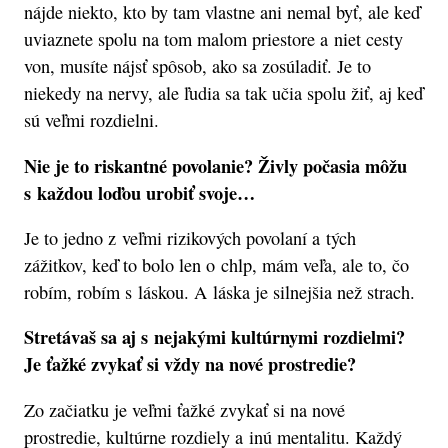
nájde niekto, kto by tam vlastne ani nemal byť, ale keď
uviaznete spolu na tom malom priestore a niet cesty
von, musíte nájsť spôsob, ako sa zosúladiť. Je to
niekedy na nervy, ale ľudia sa tak učia spolu žiť, aj keď
sú veľmi rozdielni.
Nie je to riskantné povolanie? Živly počasia môžu
s každou loďou urobiť svoje…
Je to jedno z veľmi rizikových povolaní a tých
zážitkov, keď to bolo len o chlp, mám veľa, ale to, čo
robím, robím s láskou. A láska je silnejšia než strach.
Stretávaš sa aj s nejakými kultúrnymi rozdielmi?
Je ťažké zvykať si vždy na nové prostredie?
Zo začiatku je veľmi ťažké zvykať si na nové
prostredie, kultúrne rozdiely a inú mentalitu. Každý