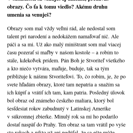
obrazy. Čo ťa k tomu viedlo? Akému druhu
umenia sa venuješ?
Obrazy som mal vždy veľmi rád, ale nedostal som
talent pri narodení a nedokážem namaľovať nič. Ale
páči a sa mi. Už ako malý miništrant som mal viacej
času pozerať si maľby v našom kostole – a robím to
stále, kdekoľvek prídem. Pán Boh je Stvoriteľ všetkého
a kto niečo vytvára, maľuje, buduje, tak sa tým
približuje k nášmu Stvoriteľovi. To, čo robím, je, že po
svete hľadám obrazy, ktoré tam nepatria a snažím sa
ich kúpiť a vrátiť ich tam, kam patria. Posledný úlovok
bol obraz od známeho českého maliara, ktorý bol
šesťdesiat rokov zabudnutý v Latinskej Amerike
v súkromnej zbierke. Minulý rok sa mi ho podarilo
dostať naspäť do Prahy. Ten obraz sa tam vrátil po vyše
sto rokoch a nikto už ani nedúfal, že sa ešte môže