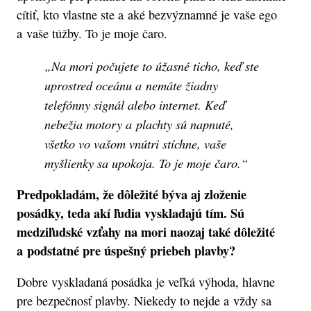
cítiť, kto vlastne ste a aké bezvýznamné je vaše ego
a vaše túžby. To je moje čaro.
„Na mori počujete to úžasné ticho, keď ste
uprostred oceánu a nemáte žiadny
telefónny signál alebo internet. Keď
nebežia motory a plachty sú napnuté,
všetko vo vašom vnútri stíchne, vaše
myšlienky sa upokoja. To je moje čaro.“
Predpokladám, že dôležité býva aj zloženie
posádky, teda akí ľudia vyskladajú tím. Sú
medziľudské vzťahy na mori naozaj také dôležité
a podstatné pre úspešný priebeh plavby?
Dobre vyskladaná posádka je veľká výhoda, hlavne
pre bezpečnosť plavby. Niekedy to nejde a vždy sa