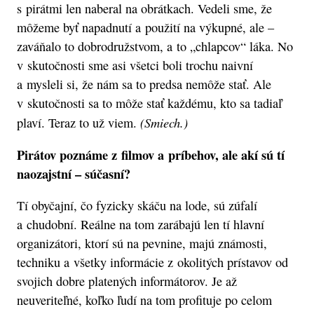
s pirátmi len naberal na obrátkach. Vedeli sme, že
môžeme byť napadnutí a použití na výkupné, ale –
zaváňalo to dobrodružstvom, a to „chlapcov“ láka. No
v skutočnosti sme asi všetci boli trochu naivní
a mysleli si, že nám sa to predsa nemôže stať. Ale
v skutočnosti sa to môže stať každému, kto sa tadiaľ
(Smiech.)
plaví. Teraz to už viem.
Pirátov poznáme z filmov a príbehov, ale akí sú tí
naozajstní – súčasní?
Tí obyčajní, čo fyzicky skáču na lode, sú zúfalí
a chudobní. Reálne na tom zarábajú len tí hlavní
organizátori, ktorí sú na pevnine, majú známosti,
techniku a všetky informácie z okolitých prístavov od
svojich dobre platených informátorov. Je až
neuveriteľné, koľko ľudí na tom profituje po celom