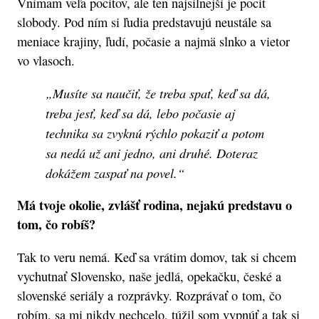
Vnímam veľa pocitov, ale ten najsilnejší je pocit
slobody. Pod ním si ľudia predstavujú neustále sa
meniace krajiny, ľudí, počasie a najmä slnko a vietor
vo vlasoch.
„Musíte sa naučiť, že treba spať, keď sa dá,
treba jesť, keď sa dá, lebo počasie aj
technika sa zvyknú rýchlo pokaziť a potom
sa nedá už ani jedno, ani druhé. Doteraz
dokážem zaspať na povel.“
Má tvoje okolie, zvlášť rodina, nejakú predstavu o
tom, čo robíš?
Tak to veru nemá. Keď sa vrátim domov, tak si chcem
vychutnať Slovensko, naše jedlá, opekačku, české a
slovenské seriály a rozprávky. Rozprávať o tom, čo
robím, sa mi nikdy nechcelo, túžil som vypnúť a tak si