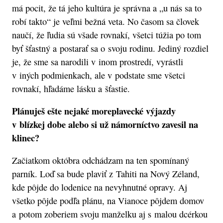
má pocit, že tá jeho kultúra je správna a „u nás sa to
robí takto“ je veľmi bežná veta. No časom sa človek
naučí, že ľudia sú všade rovnakí, všetci túžia po tom
byť šťastný a postarať sa o svoju rodinu. Jediný rozdiel
je, že sme sa narodili v inom prostredí, vyrástli
v iných podmienkach, ale v podstate sme všetci
rovnakí, hľadáme lásku a šťastie.
Plánuješ ešte nejaké moreplavecké výjazdy
v blízkej dobe alebo si už námorníctvo zavesil na
klinec?
Začiatkom októbra odchádzam na ten spomínaný
parník. Loď sa bude plaviť z Tahiti na Nový Zéland,
kde pôjde do lodenice na nevyhnutné opravy. Aj
všetko pôjde podľa plánu, na Vianoce pôjdem domov
a potom zoberiem svoju manželku aj s malou dcérkou