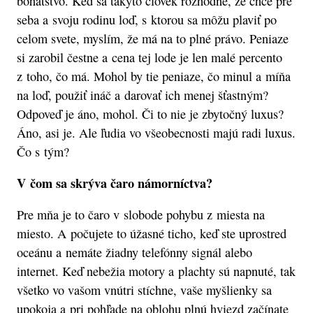
bohatstvo. Keď sa takýto človek rozhodne, že chce pre
seba a svoju rodinu loď, s ktorou sa môžu plaviť po
celom svete, myslím, že má na to plné právo. Peniaze
si zarobil čestne a cena tej lode je len malé percento
z toho, čo má. Mohol by tie peniaze, čo minul a míňa
na loď, použiť ináč a darovať ich menej šťastným?
Odpoveď je áno, mohol. Či to nie je zbytočný luxus?
Áno, asi je. Ale ľudia vo všeobecnosti majú radi luxus.
Čo s tým?
V čom sa skrýva čaro námorníctva?
Pre mňa je to čaro v slobode pohybu z miesta na
miesto. A počujete to úžasné ticho, keď ste uprostred
oceánu a nemáte žiadny telefónny signál alebo
internet. Keď nebežia motory a plachty sú napnuté, tak
všetko vo vašom vnútri stíchne, vaše myšlienky sa
upokoja a pri pohľade na oblohu plnú hviezd začínate