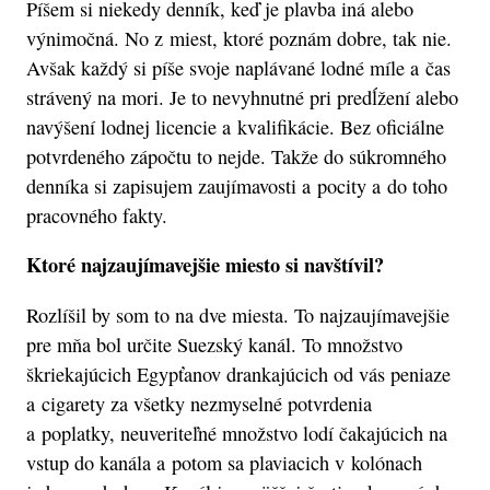
Píšem si niekedy denník, keď je plavba iná alebo
výnimočná. No z miest, ktoré poznám dobre, tak nie.
Avšak každý si píše svoje naplávané lodné míle a čas
strávený na mori. Je to nevyhnutné pri predĺžení alebo
navýšení lodnej licencie a kvalifikácie. Bez oficiálne
potvrdeného zápočtu to nejde. Takže do súkromného
denníka si zapisujem zaujímavosti a pocity a do toho
pracovného fakty.
Ktoré najzaujímavejšie miesto si navštívil?
Rozlíšil by som to na dve miesta. To najzaujímavejšie
pre mňa bol určite Suezský kanál. To množstvo
škriekajúcich Egypťanov drankajúcich od vás peniaze
a cigarety za všetky nezmyselné potvrdenia
a poplatky, neuveriteľné množstvo lodí čakajúcich na
vstup do kanála a potom sa plaviacich v kolónach