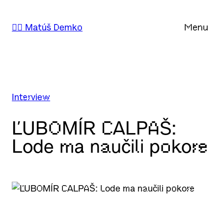
Prejsť
na
🙋‍♂️ Matúš Demko
Menu
obsah
Interview
ĽUBOMÍR CALPAŠ:
Lode ma naučili pokore