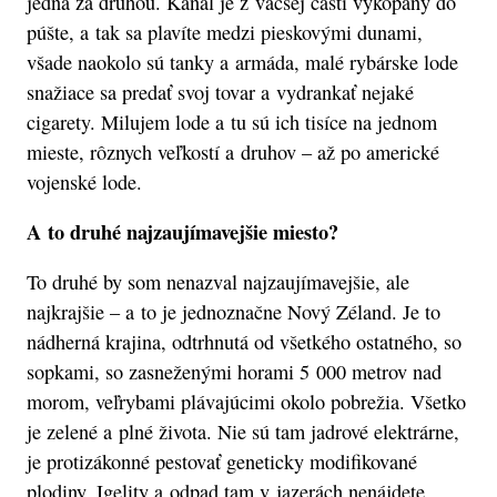
jedna za druhou. Kanál je z väčšej časti vykopaný do
púšte, a tak sa plavíte medzi pieskovými dunami,
všade naokolo sú tanky a armáda, malé rybárske lode
snažiace sa predať svoj tovar a vydrankať nejaké
cigarety. Milujem lode a tu sú ich tisíce na jednom
mieste, rôznych veľkostí a druhov – až po americké
vojenské lode.
A to druhé najzaujímavejšie miesto?
To druhé by som nenazval najzaujímavejšie, ale
najkrajšie – a to je jednoznačne Nový Zéland. Je to
nádherná krajina, odtrhnutá od všetkého ostatného, so
sopkami, so zasneženými horami 5 000 metrov nad
morom, veľrybami plávajúcimi okolo pobrežia. Všetko
je zelené a plné života. Nie sú tam jadrové elektrárne,
je protizákonné pestovať geneticky modifikované
plodiny. Igelity a odpad tam v jazerách nenájdete.