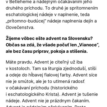
v Betleheme a nádejným očakávaním jeho
druhého príchodu. To druhé je sprítomnením
eschatologickej nádeje v naplnenie, teda
„prítomno-budúcej“ nádeje naplnenia dejín a
človečenstva.
Žijeme vôbec ešte advent na Slovensku?
Občas sa zdá, že všade počuť len „Vianoce“,
ale bez času príprav, pokoja a stíšenia.
Máte pravdu. Advent je citeľný už iba
v kostoloch. Tam sa liturgia zjednoduší, stíši
a odeje do hĺbavej fialovej farby. Advent síce
nie je smútok, ale je to utlmená radosť
v očakávaní príchodu (historického
i eschatologického Krista). Advent je tušenie
nádeje. Advent nie je prázdnym čakaním.