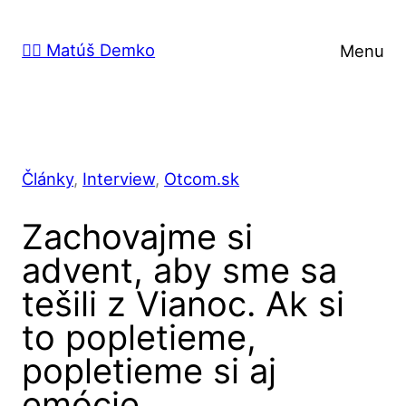
Prejsť
na
🙋‍♂️ Matúš Demko
Menu
obsah
Články
, 
Interview
, 
Otcom.sk
Zachovajme si
advent, aby sme sa
tešili z Vianoc. Ak si
to popletieme,
popletieme si aj
emócie