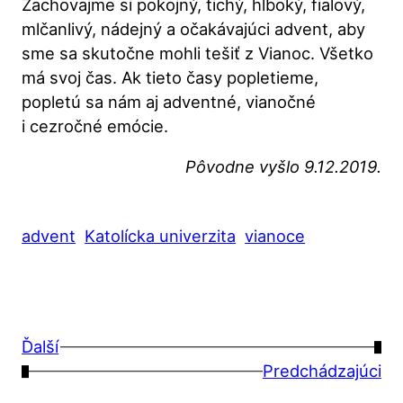
Zachovajme si pokojný, tichý, hlboký, fialový,
mlčanlivý, nádejný a očakávajúci advent, aby
sme sa skutočne mohli tešiť z Vianoc. Všetko
má svoj čas. Ak tieto časy popletieme,
popletú sa nám aj adventné, vianočné
i cezročné emócie.
Pôvodne vyšlo 9.12.2019.
advent
Katolícka univerzita
vianoce
Ďalší
→
←
Predchádzajúci