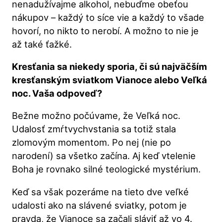
nenadužívajme alkohol, nebuďme obeťou
nákupov – každý to síce vie a každý to všade
hovorí, no nikto to nerobí. A možno to nie je
až také ťažké.
Kresťania sa niekedy sporia, či sú najväčším
kresťanským sviatkom Vianoce alebo Veľká
noc. Vaša odpoveď?
Bežne možno počúvame, že Veľká noc.
Udalosť zmŕtvychvstania sa totiž stala
zlomovým momentom. Po nej (nie po
narodení) sa všetko začína. Aj keď vtelenie
Boha je rovnako silné teologické mystérium.
Keď sa však pozeráme na tieto dve veľké
udalosti ako na slávené sviatky, potom je
pravda, že Vianoce sa začali sláviť až vo 4.