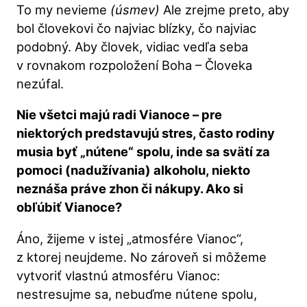
To my nevieme
(úsmev)
Ale zrejme preto, aby
bol človekovi čo najviac blízky, čo najviac
podobný. Aby človek, vidiac vedľa seba
v rovnakom rozpoložení Boha – Človeka
nezúfal.
Nie všetci majú radi Vianoce – pre
niektorých predstavujú stres, často rodiny
musia byť „nútene“ spolu, inde sa svätí za
pomoci (nadužívania) alkoholu, niekto
neznáša práve zhon či nákupy. Ako si
obľúbiť Vianoce?
Áno, žijeme v istej „atmosfére Vianoc“,
z ktorej neujdeme. No zároveň si môžeme
vytvoriť vlastnú atmosféru Vianoc:
nestresujme sa, nebuďme nútene spolu,