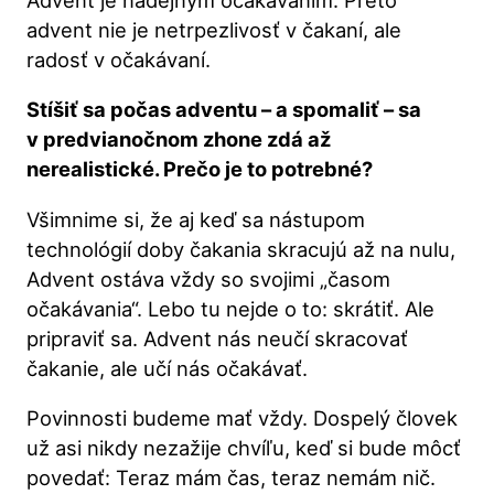
Advent je nádejným očakávaním. Preto
advent nie je netrpezlivosť v čakaní, ale
radosť v očakávaní.
Stíšiť sa počas adventu – a spomaliť – sa
v predvianočnom zhone zdá až
nerealistické. Prečo je to potrebné?
Všimnime si, že aj keď sa nástupom
technológií doby čakania skracujú až na nulu,
Advent ostáva vždy so svojimi „časom
očakávania“. Lebo tu nejde o to: skrátiť. Ale
pripraviť sa. Advent nás neučí skracovať
čakanie, ale učí nás očakávať.
Povinnosti budeme mať vždy. Dospelý človek
už asi nikdy nezažije chvíľu, keď si bude môcť
povedať: Teraz mám čas, teraz nemám nič.