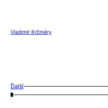
Vladimír Krčméry
Ďalší
←