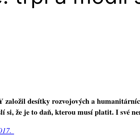
žil desítky rozvojových a humanitárních p
 si, že je to daň, kterou musí platit. I své n
2017.