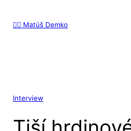
Prejsť
na
🙋‍♂️ Matúš Demko
obsah
Interview
Tiší hrdinové