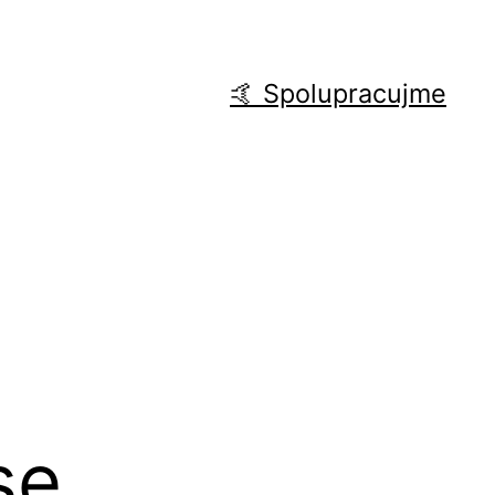
🤙 Spolupracujme
se