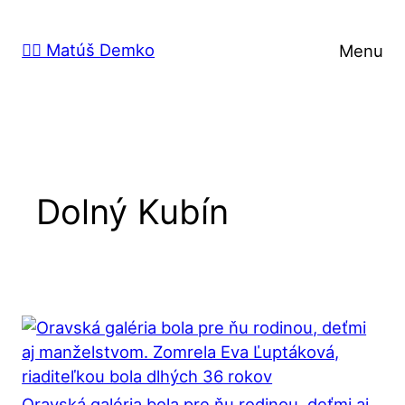
Prejsť
na
🙋‍♂️ Matúš Demko
Menu
obsah
Dolný Kubín
Oravská galéria bola pre ňu rodinou, deťmi aj