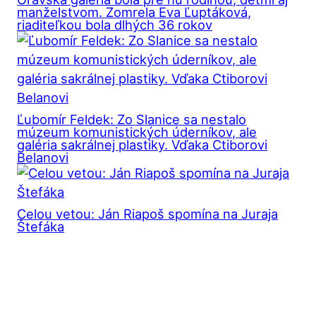
manželstvom. Zomrela Eva Ľuptáková,
riaditeľkou bola dlhých 36 rokov
Ľubomír Feldek: Zo Slanice sa nestalo
múzeum komunistických úderníkov, ale
galéria sakrálnej plastiky. Vďaka Ctiborovi
Belanovi
Celou vetou: Ján Riapoš spomína na Juraja
Štefáka