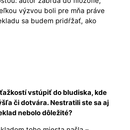
ťou: autor zabŕda do filozofie,
. Veľkou výzvou boli pre mňa práve
rekladu sa budem pridŕžať, ako
ťažkostí vstúpiť do bludiska, kde
ľa či dotvára. Nestratili ste sa aj
reklad nebolo dôležité?
rekladom toho miesta našla –