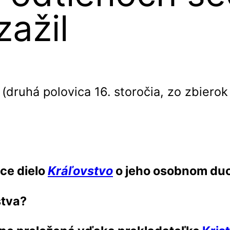
zažil
ce dielo
Kráľovstvo
o jeho osobnom du
stva?