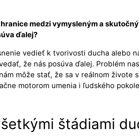
jú hranice medzi vymysleným a skutočným
súva ďalej?
 snenie vedieť k tvorivosti ducha alebo
edať, že nás posúva ďalej. Problém nas
a nám môže stať, že sa v reálnom živote
načne motorom umenia i ľudského pokole
 všetkými štádiami d