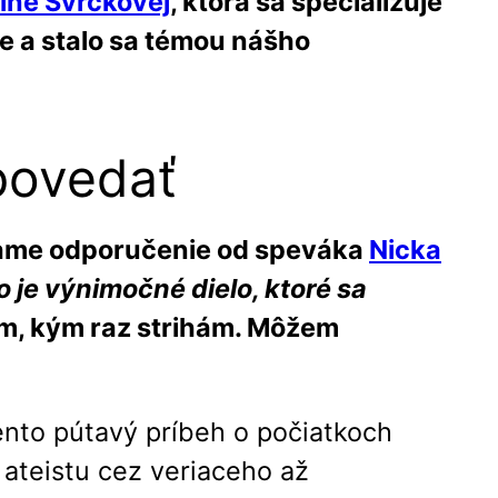
tíne Svrčkovej
, ktorá sa špecializuje
ne a stalo sa témou nášho
 povedať
riame odporučenie od speváka
Nicka
 je výnimočné dielo, ktoré sa
am, kým raz strihám. Môžem
Tento pútavý príbeh o počiatkoch
ateistu cez veriaceho až