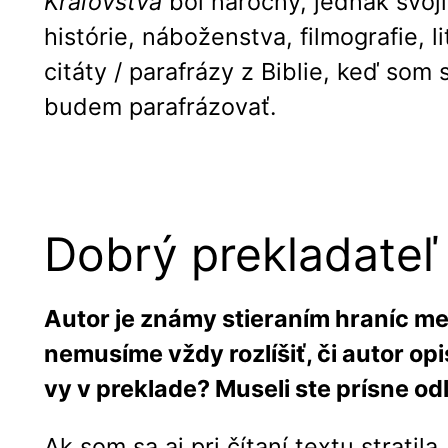
Kráľovstva
bol náročný, jednak svoj
histórie, náboženstva, filmografie, 
citáty / parafrázy z Biblie, keď som
budem parafrázovať.
Dobrý prekladateľ 
Autor je známy stieraním hraníc medz
nemusíme vždy rozlíšiť, či autor opi
vy v preklade? Museli ste prísne od
Ak som sa aj pri čítaní textu strati