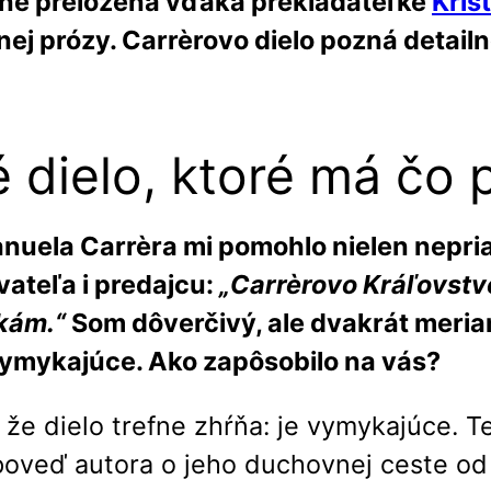
rne preložená vďaka prekladateľke
Kris
ej prózy. Carrèrovo dielo pozná detail
é dielo, ktoré má čo
manuela Carrèra mi pomohlo nielen nep
vateľa i predajcu:
„Carrèrovo Kráľovstvo
kám.“
Som dôverčivý, ale dvakrát meri
je vymykajúce. Ako zapôsobilo na vás?
, že dielo trefne zhŕňa: je vymykajúce. 
poveď autora o jeho duchovnej ceste od 