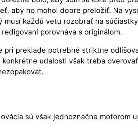
eť, aby ho mohol dobre preložiť. Na vys
orý musí každú vetu rozobrať na súčiastk
i redigovaní porovnáva s originálom.
e pri preklade potrebné striktne odlišova
 konkrétne udalosti však treba overovať.
 nezopakovať.
inovácia sú však jednoznačne motorom u