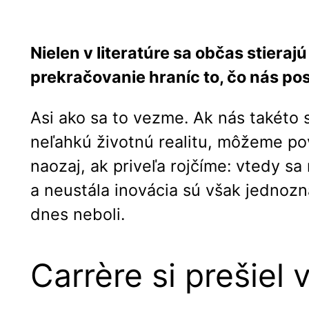
Nielen v literatúre sa občas stiera
prekračovanie hraníc to, čo nás po
Asi ako sa to vezme. Ak nás takéto
neľahkú životnú realitu, môžeme pov
naozaj, ak priveľa rojčíme: vtedy s
a neustála inovácia sú však jednoz
dnes neboli.
Carrère si prešiel