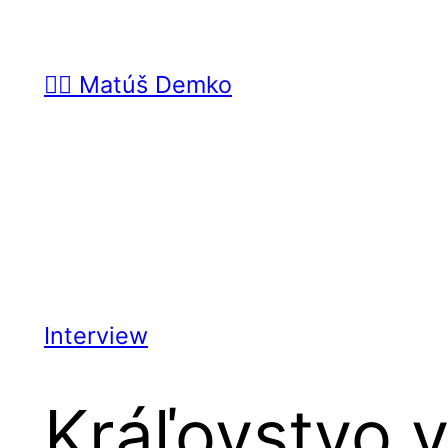
Prejsť
na
🙋‍♂️ Matúš Demko
obsah
Interview
Kráľovstvo v