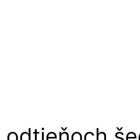
 odtieňoch še