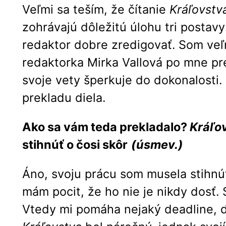
Veľmi sa teším, že čítanie
Kráľovstv
zohrávajú dôležitú úlohu tri postavy
redaktor dobre zredigovať. Som veľm
redaktorka Mirka Vallová po mne pre
svoje vety šperkuje do dokonalosti. 
prekladu diela.
Ako sa vám teda prekladalo?
Kráľo
stihnúť o čosi skôr
(úsmev.)
Áno, svoju prácu som musela stihnúť 
mám pocit, že ho nie je nikdy dosť.
Vtedy mi pomáha nejaký deadline, do