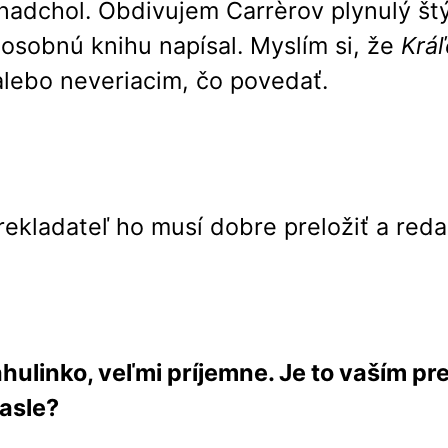
chol. Obdivujem Carrèrov plynulý štýl, 
 osobnú knihu napísal. Myslím si, že
Krá
alebo neveriacim, čo povedať.
prekladateľ ho musí dobre preložiť a red
ľahulinko, veľmi príjemne. Je to vaším 
masle?