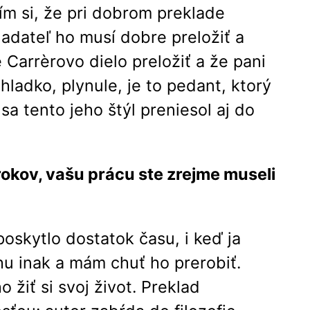
m si, že pri dobrom preklade
ladateľ ho musí dobre preložiť a
Carrèrovo dielo preložiť a že pani
ladko, plynule, je to pedant, ktorý
sa tento jeho štýl preniesol aj do
okov, vašu prácu ste zrejme museli
poskytlo dostatok času, i keď ja
hu inak a mám chuť ho prerobiť.
žiť si svoj život. Preklad