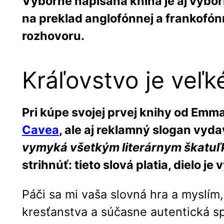
Výborne napísaná kniha je aj výbo
na preklad anglofónnej a frankofónn
rozhovoru.
Kráľovstvo je veľk
Pri kúpe svojej prvej knihy od Em
Cavea
, ale aj reklamný slogan vyda
vymyká všetkým literárnym škatuľ
strihnúť: tieto slová platia, dielo 
Páči sa mi vaša slovná hra a myslím
kresťanstva a súčasne autentická s