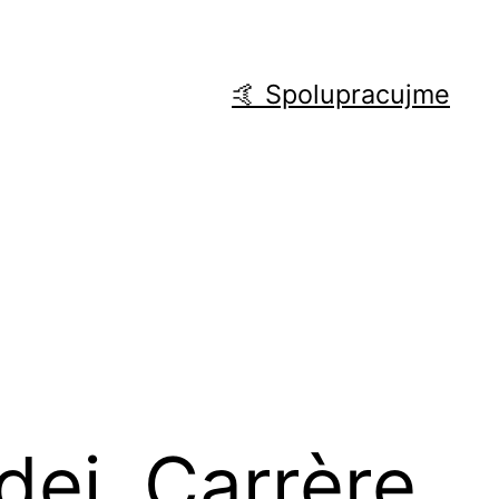
🤙 Spolupracujme
dej. Carrère