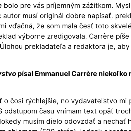
a
bolo pre vás príjemným zážitkom. Myslí
: autor musí originál dobre napísať, prek
i vďačná, že som mala česť toto skvelé 
klad výborne zredigovala. Carrère píše h
Úlohou prekladateľa a redaktora je, aby 
vstvo
písal Emmanuel Carrère niekoľko r
o čosi rýchlejšie, no vydavateľstvo mi 
 S odstupom času vnímam text opäť troc
kedy musím dielo odovzdať a nechať ho 