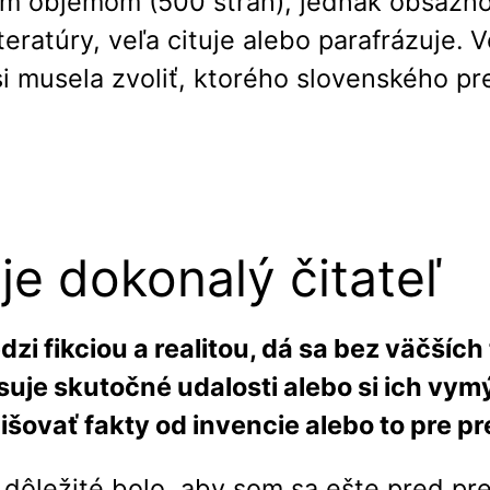
ím objemom (500 strán), jednak obsažnos
literatúry, veľa cituje alebo parafrázuje
 si musela zvoliť, ktorého slovenského p
je dokonalý čitateľ
i fikciou a realitou, dá sa bez väčších 
suje skutočné udalosti alebo si ich vymýš
lišovať fakty od invencie alebo to pre p
la, dôležité bolo, aby som sa ešte pred p