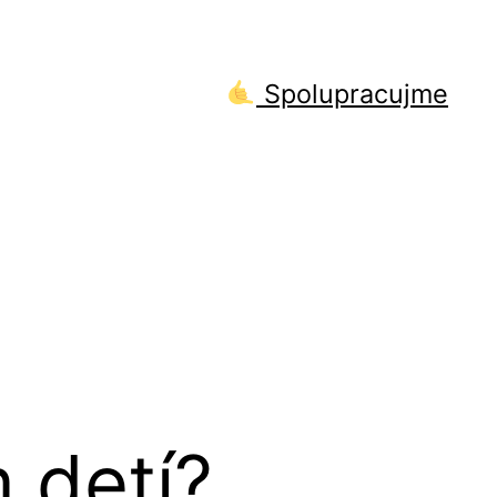
Spolupracujme
 detí?