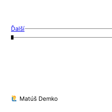
Ďalší
←
Matúš Demko