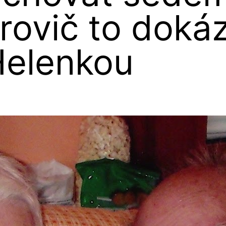
arovič to dokáz
Helenkou