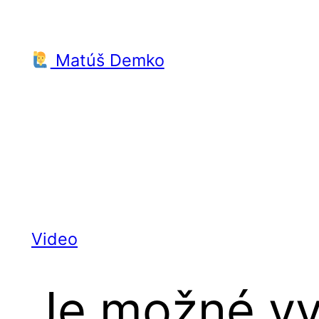
Prejsť
na
Matúš Demko
obsah
Video
Je možné vy