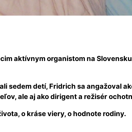
ijúcim aktívnym organistom na Slovensku.
i sedem detí, Fridrich sa angažoval ako
ov, ale aj ako dirigent a režisér ocho
života, o kráse viery, o hodnote rodiny.