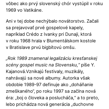
vôbec ako prvý slovenský chór vystúpil v roku
1969 vo Vatikáne.
Ani v tej dobe nechýbalo novátorstvo. Začali
sa prejavovať prvé gospelové kapely,
napríklad Crédo z Ivanky pri Dunaji, ktorá
v roku 1968 hrala v Blumentálskom kostole
v Bratislave prvú bigbítovú omšu.
„Rok 1989 znamenal legalizáciu kresťanskej
scény gospel music na Slovensku,“
píše Y.
Kajanová.Vznikajú festivaly, muzikály,
nahrávajú sa nové albumy. Autorka však
obdobie 1989-97 definuje ako „doháňanie
zmeškaného“, po roku 1997 sa začína nová
éra: „boj o človeka a poslucháča,“ a to preto,
lebo prichádza nová generácia „duchovne