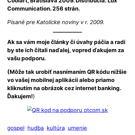
Coolart, Bratislava 2009. Distribúcia: Lux
Communication. 256 strán.
Písané pre Katolícke noviny v r. 2009.
Ak sa vám moje články či úvahy páčia a radi
by ste ich čítali naďalej, vopred ďakujem za
vašu podporu.
(Môže tak urobiť nasnímaním QR kódu nižšie
vo vašej mobilnej aplikácii alebo priamo
kliknutím na obrázok cez internet banking.
Ďakujem!
)
gospel
hudba
kultúra
umenie