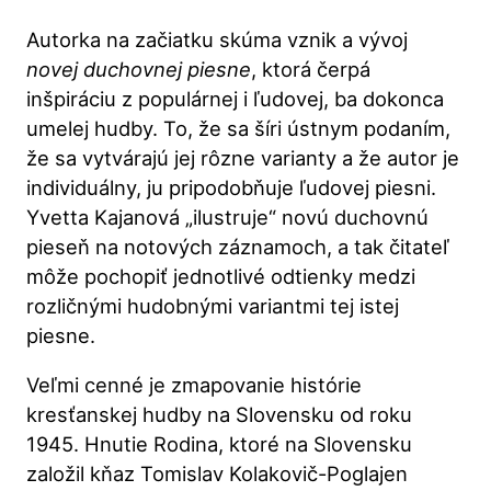
Autorka na začiatku skúma vznik a vývoj
novej duchovnej piesne
, ktorá čerpá
inšpiráciu z populárnej i ľudovej, ba dokonca
umelej hudby. To, že sa šíri ústnym podaním,
že sa vytvárajú jej rôzne varianty a že autor je
individuálny, ju pripodobňuje ľudovej piesni.
Yvetta Kajanová „ilustruje“ novú duchovnú
pieseň na notových záznamoch, a tak čitateľ
môže pochopiť jednotlivé odtienky medzi
rozličnými hudobnými variantmi tej istej
piesne.
Veľmi cenné je zmapovanie histórie
kresťanskej hudby na Slovensku od roku
1945. Hnutie Rodina, ktoré na Slovensku
založil kňaz Tomislav Kolakovič-Poglajen