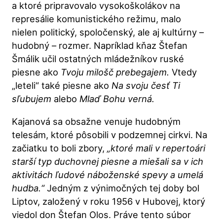
a ktoré pripravovalo vysokoškolákov na
represálie komunistického režimu, malo
nielen politický, spoločenský, ale aj kultúrny –
hudobný – rozmer. Napríklad kňaz Štefan
Šmálik učil ostatných mládežníkov ruské
piesne ako
Tvoju milošč prebegajem.
Vtedy
„leteli“ také piesne ako
Na svoju česť Ti
sľubujem
alebo
Mlaď Bohu verná.
Kajanová sa obsažne venuje hudobným
telesám, ktoré pôsobili v podzemnej cirkvi. Na
začiatku to boli zbory,
„ktoré mali v repertoári
starší typ duchovnej piesne a miešali sa v ich
aktivitách ľudové náboženské spevy a umelá
hudba.“
Jedným z výnimočných tej doby bol
Liptov, založený v roku 1956 v Hubovej, ktorý
viedol don Štefan Olos. Práve tento súbor