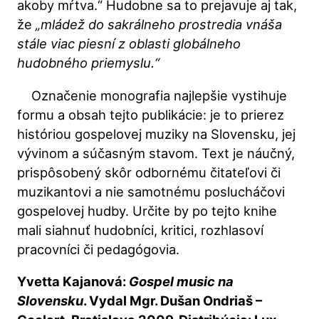
akoby mŕtva.“ Hudobne sa to prejavuje aj tak,
že
„mládež do sakrálneho prostredia vnáša
stále viac piesní z oblasti globálneho
hudobného priemyslu.“
Označenie monografia najlepšie vystihuje
formu a obsah tejto publikácie: je to prierez
históriou gospelovej muziky na Slovensku, jej
vývinom a súčasným stavom. Text je náučný,
prispôsobený skôr odbornému čitateľovi či
muzikantovi a nie samotnému poslucháčovi
gospelovej hudby. Určite by po tejto knihe
mali siahnuť hudobníci, kritici, rozhlasoví
pracovníci či pedagógovia.
Yvetta Kajanová:
Gospel music na
Slovensku
. Vydal Mgr. Dušan Ondriaš –