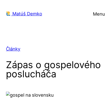
Prejsť
na
Matúš Demko
Menu
obsah
Články
Zápas o gospelového
poslucháča