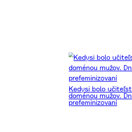
Kedysi bolo učiteľs
doménou mužov. D
prefeminizovaní