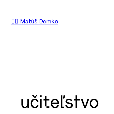
Prejsť
na
🙋‍♂️ Matúš Demko
obsah
učiteľstvo