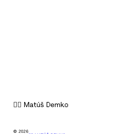
🙋‍♂️ Matúš Demko
© 2026