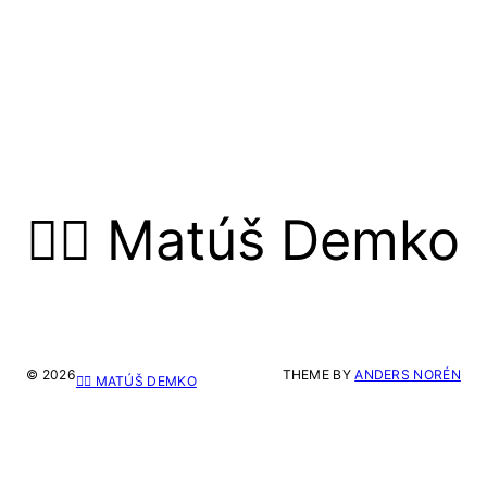
🙋‍♂️ Matúš Demko
© 2026
THEME BY
ANDERS NORÉN
🙋‍♂️ MATÚŠ DEMKO