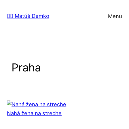
Prejsť
na
🙋‍♂️ Matúš Demko
Menu
obsah
Praha
Nahá žena na streche