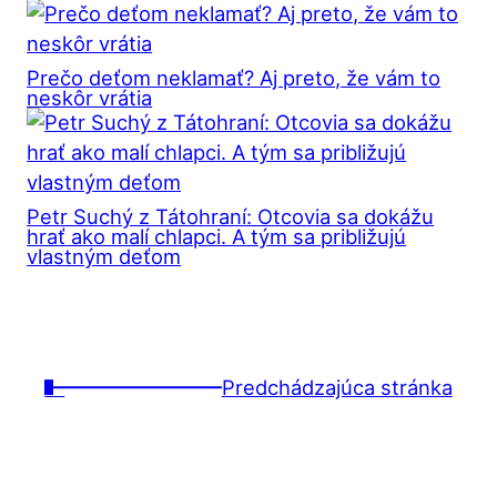
Prečo deťom neklamať? Aj preto, že vám to
neskôr vrátia
Petr Suchý z Tátohraní: Otcovia sa dokážu
hrať ako malí chlapci. A tým sa približujú
vlastným deťom
←
Predchádzajúca stránka