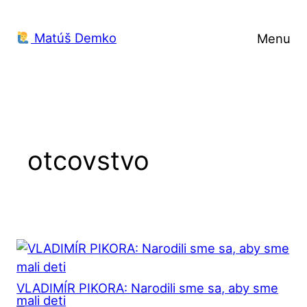
Prejsť
na
Matúš Demko
Menu
obsah
otcovstvo
VLADIMÍR PIKORA: Narodili sme sa, aby sme
mali deti