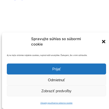
Spravujte súhlas so súbormi
cookie
Aj na tejto stránke nájdete cookies, najmä kvôli analytike. Ďakujem, že s nimi súhlasíte.
🙋‍♂️ Matúš Demko
Prijať
Odmietnuť
Zobraziť predvoľby
© 2026
THEME BY
ANDERS NORÉN
🙋‍♂️ MATÚŠ DEMKO
Zásady používania súborov cookie