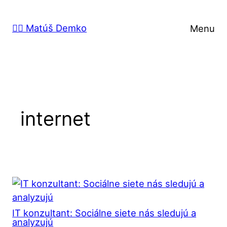
Prejsť
na
🙋‍♂️ Matúš Demko
Menu
obsah
internet
IT konzultant: Sociálne siete nás sledujú a
analyzujú