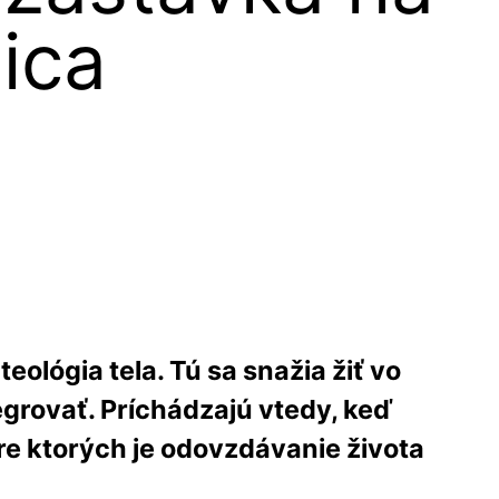
ica
ológia tela. Tú sa snažia žiť vo
egrovať. Príchádzajú vtedy, keď
pre ktorých je odovzdávanie života