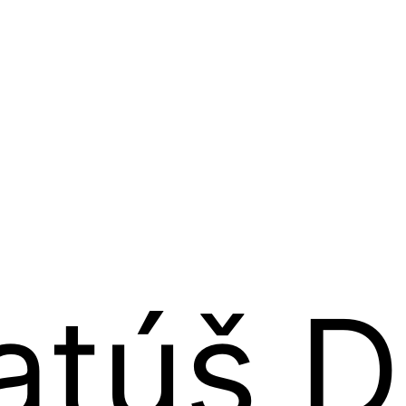
 Matúš