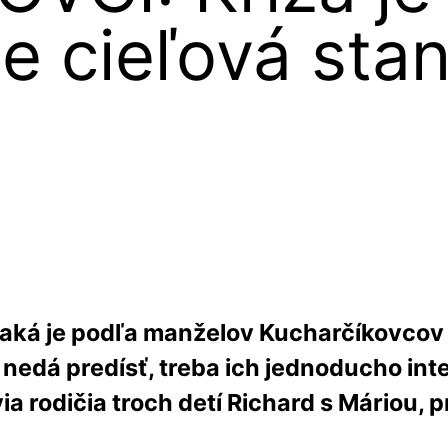
e cieľová stan
Taká je podľa manželov Kucharčíkovcov te
 nedá predísť, treba ich jednoducho int
ia rodičia troch detí Richard s Máriou, 