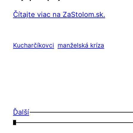
Čítajte viac na ZaStolom.sk.
Kucharčíkovci
manželská kríza
Ďalší
←