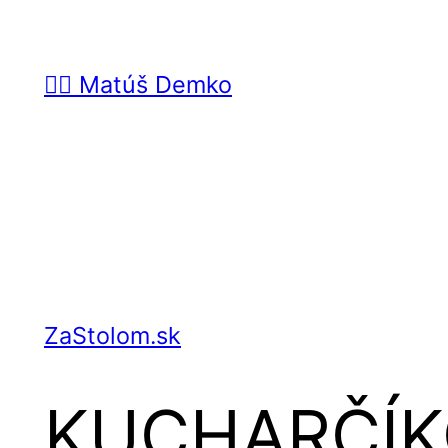
Prejsť
na
🙋‍♂️ Matúš Demko
obsah
ZaStolom.sk
KUCHARČÍKOV