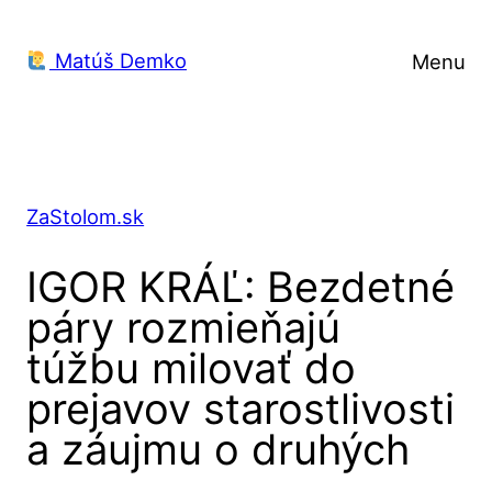
Prejsť
na
Matúš Demko
Menu
obsah
ZaStolom.sk
IGOR KRÁĽ: Bezdetné
páry rozmieňajú
túžbu milovať do
prejavov starostlivosti
a záujmu o druhých